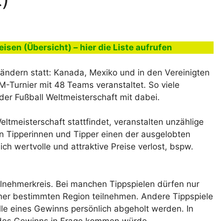
sen (Übersicht) – hier die Liste aufrufen
 Ländern statt: Kanada, Mexiko und in den Vereinigten
M-Turnier mit 48 Teams veranstaltet. So viele
er Fußball Weltmeisterschaft mit dabei.
tmeisterschaft stattfindet, veranstalten unzählige
en Tipperinnen und Tipper einen der ausgelobten
ch wertvolle und attraktive Preise verlost, bspw.
eilnehmerkreis. Bei manchen Tippspielen dürfen nur
er bestimmten Region teilnehmen. Andere Tippspiele
alle eines Gewinns persönlich abgeholt werden. In
 des Gewinns in Frage kommen würde.