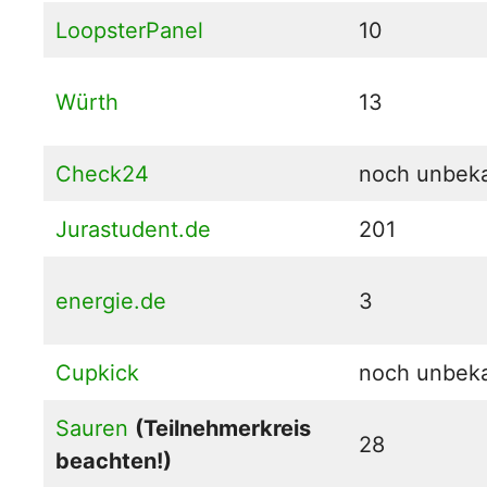
LoopsterPanel
10
Würth
13
Check24
noch unbek
Jurastudent.de
201
energie.de
3
Cupkick
noch unbek
Sauren
(Teilnehmerkreis
28
beachten!)