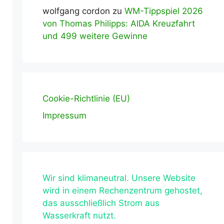
wolfgang cordon
zu
WM-Tippspiel 2026
von Thomas Philipps: AIDA Kreuzfahrt
und 499 weitere Gewinne
Cookie-Richtlinie (EU)
Impressum
Wir sind klimaneutral. Unsere Website
wird in einem Rechenzentrum gehostet,
das ausschließlich Strom aus
Wasserkraft nutzt.