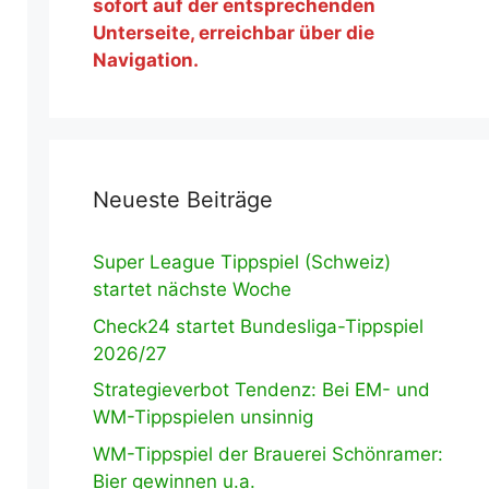
sofort auf der entsprechenden
Unterseite, erreichbar über die
Navigation.
Neueste Beiträge
Super League Tippspiel (Schweiz)
startet nächste Woche
Check24 startet Bundesliga-Tippspiel
2026/27
Strategieverbot Tendenz: Bei EM- und
WM-Tippspielen unsinnig
WM-Tippspiel der Brauerei Schönramer:
Bier gewinnen u.a.