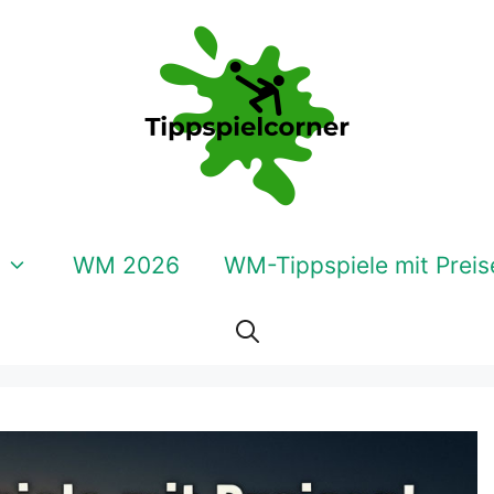
WM 2026
WM-Tippspiele mit Preis