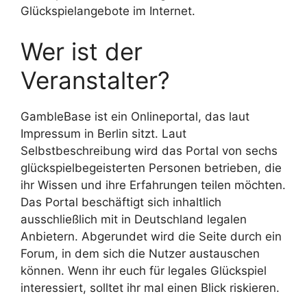
Glückspielangebote im Internet.
Wer ist der
Veranstalter?
GambleBase ist ein Onlineportal, das laut
Impressum in Berlin sitzt. Laut
Selbstbeschreibung wird das Portal von sechs
glückspielbegeisterten Personen betrieben, die
ihr Wissen und ihre Erfahrungen teilen möchten.
Das Portal beschäftigt sich inhaltlich
ausschließlich mit in Deutschland legalen
Anbietern. Abgerundet wird die Seite durch ein
Forum, in dem sich die Nutzer austauschen
können. Wenn ihr euch für legales Glückspiel
interessiert, solltet ihr mal einen Blick riskieren.