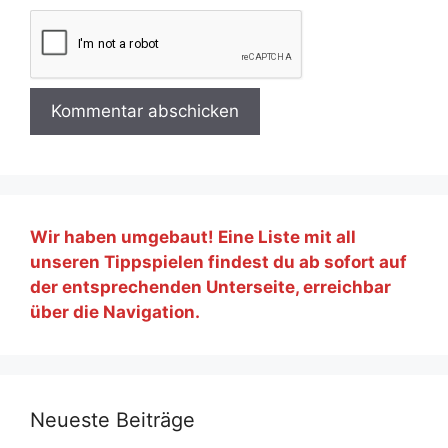
Wir haben umgebaut! Eine Liste mit all
unseren Tippspielen findest du ab sofort auf
der entsprechenden Unterseite, erreichbar
über die Navigation.
Neueste Beiträge