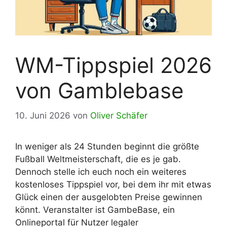
WM-Tippspiel 2026
von Gamblebase
10. Juni 2026
von
Oliver Schäfer
In weniger als 24 Stunden beginnt die größte
Fußball Weltmeisterschaft, die es je gab.
Dennoch stelle ich euch noch ein weiteres
kostenloses Tippspiel vor, bei dem ihr mit etwas
Glück einen der ausgelobten Preise gewinnen
könnt. Veranstalter ist GambeBase, ein
Onlineportal für Nutzer legaler