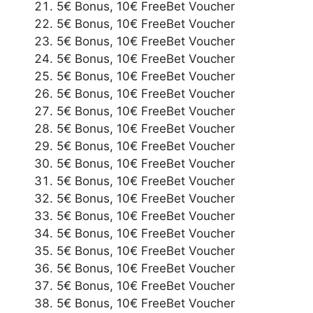
5€ Bonus, 10€ FreeBet Voucher
5€ Bonus, 10€ FreeBet Voucher
5€ Bonus, 10€ FreeBet Voucher
5€ Bonus, 10€ FreeBet Voucher
5€ Bonus, 10€ FreeBet Voucher
5€ Bonus, 10€ FreeBet Voucher
5€ Bonus, 10€ FreeBet Voucher
5€ Bonus, 10€ FreeBet Voucher
5€ Bonus, 10€ FreeBet Voucher
5€ Bonus, 10€ FreeBet Voucher
5€ Bonus, 10€ FreeBet Voucher
5€ Bonus, 10€ FreeBet Voucher
5€ Bonus, 10€ FreeBet Voucher
5€ Bonus, 10€ FreeBet Voucher
5€ Bonus, 10€ FreeBet Voucher
5€ Bonus, 10€ FreeBet Voucher
5€ Bonus, 10€ FreeBet Voucher
5€ Bonus, 10€ FreeBet Voucher