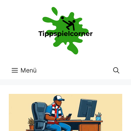
Zum
Inhalt
springen
Menü