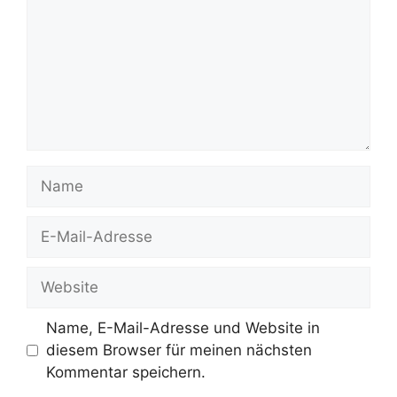
Name
E-
Mail-
Adresse
Website
Name, E-Mail-Adresse und Website in
diesem Browser für meinen nächsten
Kommentar speichern.