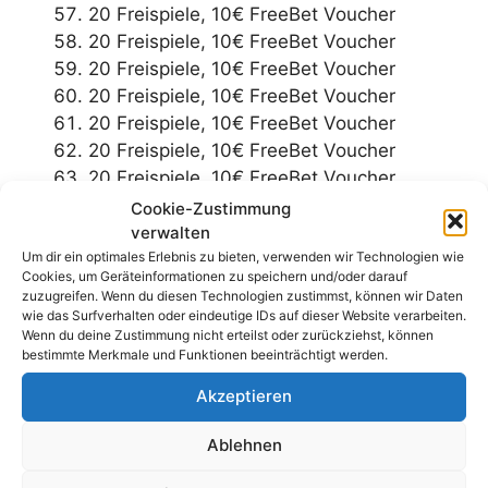
20 Freispiele, 10€ FreeBet Voucher
20 Freispiele, 10€ FreeBet Voucher
20 Freispiele, 10€ FreeBet Voucher
20 Freispiele, 10€ FreeBet Voucher
20 Freispiele, 10€ FreeBet Voucher
20 Freispiele, 10€ FreeBet Voucher
20 Freispiele, 10€ FreeBet Voucher
20 Freispiele, 10€ FreeBet Voucher
Cookie-Zustimmung
20 Freispiele, 10€ FreeBet Voucher
verwalten
Um dir ein optimales Erlebnis zu bieten, verwenden wir Technologien wie
20 Freispiele, 10€ FreeBet Voucher
Cookies, um Geräteinformationen zu speichern und/oder darauf
20 Freispiele, 10€ FreeBet Voucher
zuzugreifen. Wenn du diesen Technologien zustimmst, können wir Daten
20 Freispiele, 10€ FreeBet Voucher
wie das Surfverhalten oder eindeutige IDs auf dieser Website verarbeiten.
Wenn du deine Zustimmung nicht erteilst oder zurückziehst, können
20 Freispiele, 10€ FreeBet Voucher
bestimmte Merkmale und Funktionen beeinträchtigt werden.
20 Freispiele, 10€ FreeBet Voucher
20 Freispiele, 10€ FreeBet Voucher
Akzeptieren
20 Freispiele, 10€ FreeBet Voucher
Ablehnen
20 Freispiele, 10€ FreeBet Voucher
20 Freispiele, 10€ FreeBet Voucher