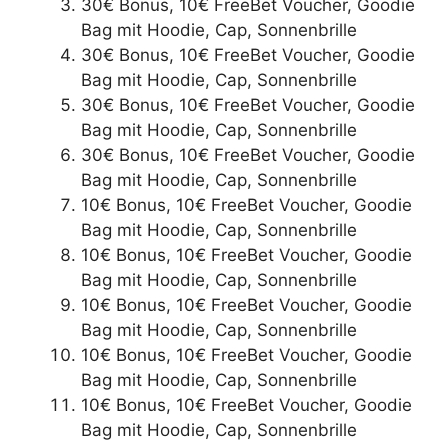
30€ Bonus, 10€ FreeBet Voucher, Goodie
Bag mit Hoodie, Cap, Sonnenbrille
30€ Bonus, 10€ FreeBet Voucher, Goodie
Bag mit Hoodie, Cap, Sonnenbrille
30€ Bonus, 10€ FreeBet Voucher, Goodie
Bag mit Hoodie, Cap, Sonnenbrille
30€ Bonus, 10€ FreeBet Voucher, Goodie
Bag mit Hoodie, Cap, Sonnenbrille
10€ Bonus, 10€ FreeBet Voucher, Goodie
Bag mit Hoodie, Cap, Sonnenbrille
10€ Bonus, 10€ FreeBet Voucher, Goodie
Bag mit Hoodie, Cap, Sonnenbrille
10€ Bonus, 10€ FreeBet Voucher, Goodie
Bag mit Hoodie, Cap, Sonnenbrille
10€ Bonus, 10€ FreeBet Voucher, Goodie
Bag mit Hoodie, Cap, Sonnenbrille
10€ Bonus, 10€ FreeBet Voucher, Goodie
Bag mit Hoodie, Cap, Sonnenbrille