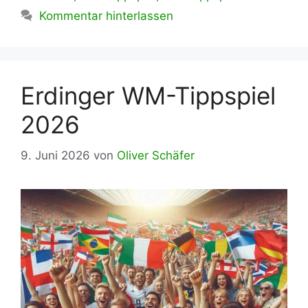
Kommentar hinterlassen
Erdinger WM-Tippspiel
2026
9. Juni 2026
von
Oliver Schäfer