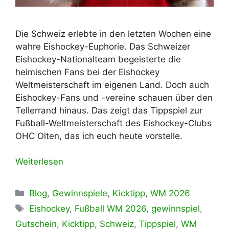
Die Schweiz erlebte in den letzten Wochen eine
wahre Eishockey-Euphorie. Das Schweizer
Eishockey-Nationalteam begeisterte die
heimischen Fans bei der Eishockey
Weltmeisterschaft im eigenen Land. Doch auch
Eishockey-Fans und -vereine schauen über den
Tellerrand hinaus. Das zeigt das Tippspiel zur
Fußball-Weltmeisterschaft des Eishockey-Clubs
OHC Olten, das ich euch heute vorstelle.
Weiterlesen
Kategorien
Blog
,
Gewinnspiele
,
Kicktipp
,
WM 2026
Schlagwörter
Eishockey
,
Fußball WM 2026
,
gewinnspiel
,
Gutschein
,
Kicktipp
,
Schweiz
,
Tippspiel
,
WM