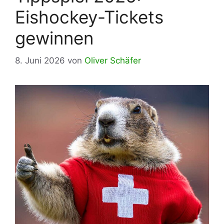
Eishockey-Tickets
gewinnen
8. Juni 2026
von
Oliver Schäfer