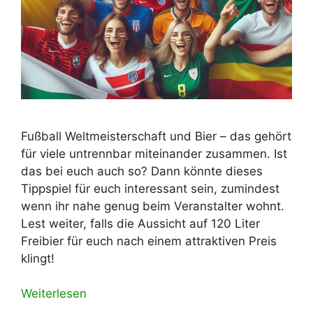
Fußball Weltmeisterschaft und Bier – das gehört
für viele untrennbar miteinander zusammen. Ist
das bei euch auch so? Dann könnte dieses
Tippspiel für euch interessant sein, zumindest
wenn ihr nahe genug beim Veranstalter wohnt.
Lest weiter, falls die Aussicht auf 120 Liter
Freibier für euch nach einem attraktiven Preis
klingt!
Weiterlesen