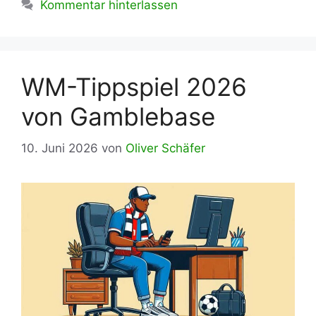
Kommentar hinterlassen
WM-Tippspiel 2026
von Gamblebase
10. Juni 2026
von
Oliver Schäfer