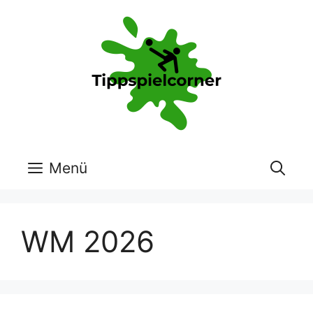
Zum
Inhalt
springen
Menü
WM 2026