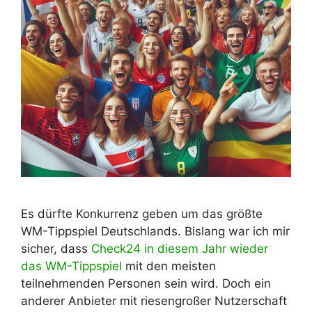
Es dürfte Konkurrenz geben um das größte
WM-Tippspiel Deutschlands. Bislang war ich mir
sicher, dass
Check24 in diesem Jahr wieder
das WM-Tippspiel
mit den meisten
teilnehmenden Personen sein wird. Doch ein
anderer Anbieter mit riesengroßer Nutzerschaft