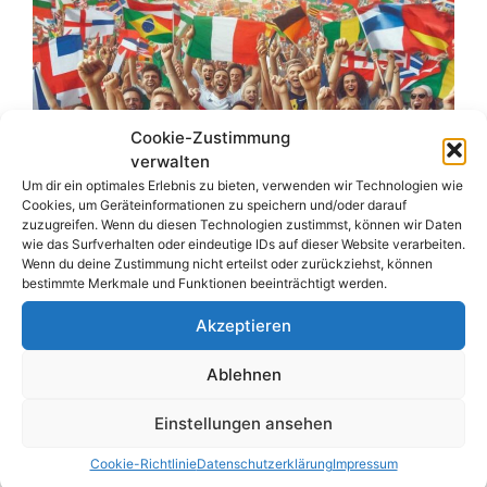
Cookie-Zustimmung
verwalten
Um dir ein optimales Erlebnis zu bieten, verwenden wir Technologien wie
Cookies, um Geräteinformationen zu speichern und/oder darauf
zuzugreifen. Wenn du diesen Technologien zustimmst, können wir Daten
wie das Surfverhalten oder eindeutige IDs auf dieser Website verarbeiten.
Wenn du deine Zustimmung nicht erteilst oder zurückziehst, können
bestimmte Merkmale und Funktionen beeinträchtigt werden.
Akzeptieren
Ablehnen
Im kommenden Jahr findet schon wieder die
Einstellungen ansehen
Fußball Weltmeisterschaft statt. Der
Cookie-Richtlinie
Datenschutzerklärung
Impressum
Turniermodus wird reformiert und so wird das