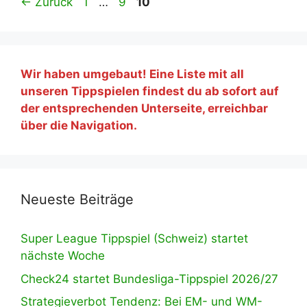
Seite
Seite
Seite
←
Zurück
1
…
9
10
Wir haben umgebaut! Eine Liste mit all
unseren Tippspielen findest du ab sofort auf
der entsprechenden Unterseite, erreichbar
über die Navigation.
Neueste Beiträge
Super League Tippspiel (Schweiz) startet
nächste Woche
Check24 startet Bundesliga-Tippspiel 2026/27
Strategieverbot Tendenz: Bei EM- und WM-