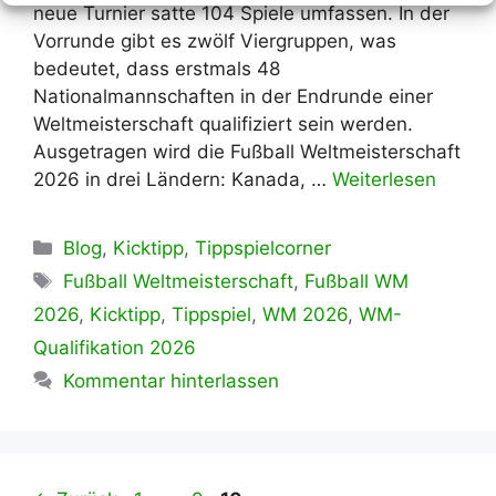
neue Turnier satte 104 Spiele umfassen. In der
Vorrunde gibt es zwölf Viergruppen, was
bedeutet, dass erstmals 48
Nationalmannschaften in der Endrunde einer
Weltmeisterschaft qualifiziert sein werden.
Ausgetragen wird die Fußball Weltmeisterschaft
2026 in drei Ländern: Kanada, …
Weiterlesen
Kategorien
Blog
,
Kicktipp
,
Tippspielcorner
Schlagwörter
Fußball Weltmeisterschaft
,
Fußball WM
2026
,
Kicktipp
,
Tippspiel
,
WM 2026
,
WM-
Qualifikation 2026
Kommentar hinterlassen