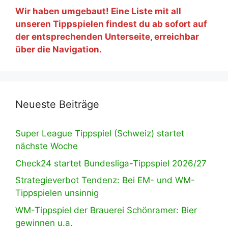
Wir haben umgebaut! Eine Liste mit all
unseren Tippspielen findest du ab sofort auf
der entsprechenden Unterseite, erreichbar
über die Navigation.
Neueste Beiträge
Super League Tippspiel (Schweiz) startet
nächste Woche
Check24 startet Bundesliga-Tippspiel 2026/27
Strategieverbot Tendenz: Bei EM- und WM-
Tippspielen unsinnig
WM-Tippspiel der Brauerei Schönramer: Bier
gewinnen u.a.