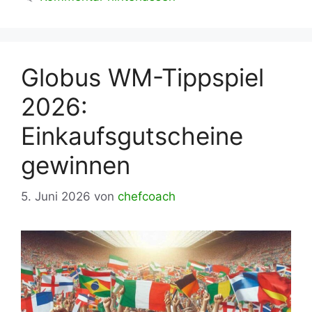
Globus WM-Tippspiel
2026:
Einkaufsgutscheine
gewinnen
5. Juni 2026
von
chefcoach