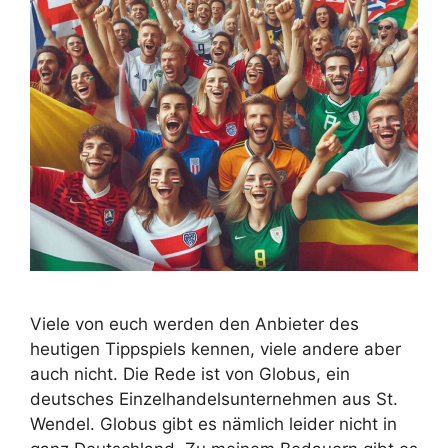
Viele von euch werden den Anbieter des
heutigen Tippspiels kennen, viele andere aber
auch nicht. Die Rede ist von Globus, ein
deutsches Einzelhandelsunternehmen aus St.
Wendel. Globus gibt es nämlich leider nicht in