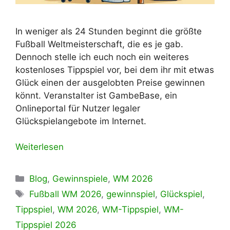
In weniger als 24 Stunden beginnt die größte
Fußball Weltmeisterschaft, die es je gab.
Dennoch stelle ich euch noch ein weiteres
kostenloses Tippspiel vor, bei dem ihr mit etwas
Glück einen der ausgelobten Preise gewinnen
könnt. Veranstalter ist GambeBase, ein
Onlineportal für Nutzer legaler
Glückspielangebote im Internet.
Weiterlesen
Kategorien
Blog
,
Gewinnspiele
,
WM 2026
Schlagwörter
Fußball WM 2026
,
gewinnspiel
,
Glückspiel
,
Tippspiel
,
WM 2026
,
WM-Tippspiel
,
WM-
Tippspiel 2026