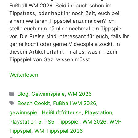
Fußball WM 2026. Seid ihr auch schon im
Tippstress, oder habt ihr noch Zeit, euch bei
einem weiteren Tippspiel anzumelden? Ich
stelle euch nun nämlich nochmal ein Tippspiel
vor. Die Preise sind interessant für euch, falls ihr
gerne kocht oder gerne Videospiele zockt. In
diesem Artikel erfahrt ihr alles, was ihr zum
Tippspiel von Gazi wissen müsst.
Weiterlesen
Kategorien
Blog
,
Gewinnspiele
,
WM 2026
Schlagwörter
Bosch Cookit
,
Fußball WM 2026
,
gewinnspiel
,
Heißluftfritteuse
,
Playstation
,
Playstation 5
,
PS5
,
Tippspiel
,
WM 2026
,
WM-
Tippspiel
,
WM-Tippspiel 2026