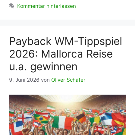
Kommentar hinterlassen
Payback WM-Tippspiel
2026: Mallorca Reise
u.a. gewinnen
9. Juni 2026
von
Oliver Schäfer