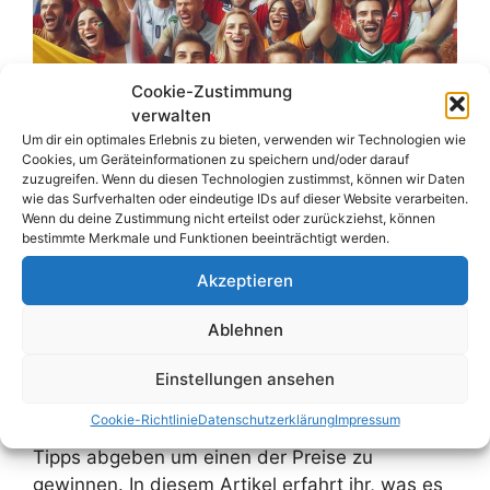
Cookie-Zustimmung
verwalten
Um dir ein optimales Erlebnis zu bieten, verwenden wir Technologien wie
Cookies, um Geräteinformationen zu speichern und/oder darauf
zuzugreifen. Wenn du diesen Technologien zustimmst, können wir Daten
wie das Surfverhalten oder eindeutige IDs auf dieser Website verarbeiten.
Wenn du deine Zustimmung nicht erteilst oder zurückziehst, können
bestimmte Merkmale und Funktionen beeinträchtigt werden.
Akzeptieren
Das Tippspiel der bayerischen Brauerei Erdinger
gibt es schon lange und so war es nur eine
Ablehnen
Frage der Zeit, bis Erdinger sein Tippspiel für
die Weltmeisterschaft freischält. Die Erdinger
Einstellungen ansehen
waren damit zwar etwas spät dran, aber
Cookie-Richtlinie
Datenschutzerklärung
Impressum
rechtzeitig vor WM-Beginn könnt ihr noch eure
Tipps abgeben um einen der Preise zu
gewinnen. In diesem Artikel erfahrt ihr, was es