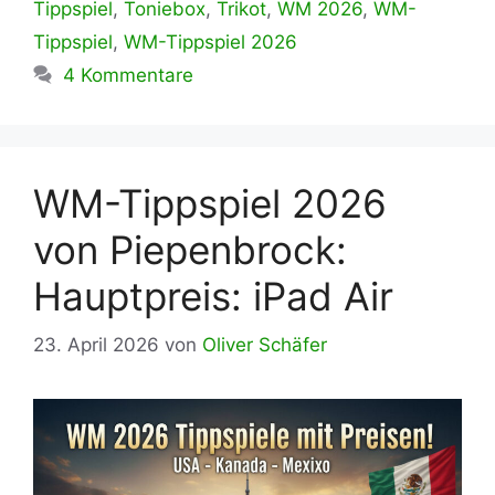
Tippspiel
,
Toniebox
,
Trikot
,
WM 2026
,
WM-
Tippspiel
,
WM-Tippspiel 2026
4 Kommentare
WM-Tippspiel 2026
von Piepenbrock:
Hauptpreis: iPad Air
23. April 2026
von
Oliver Schäfer