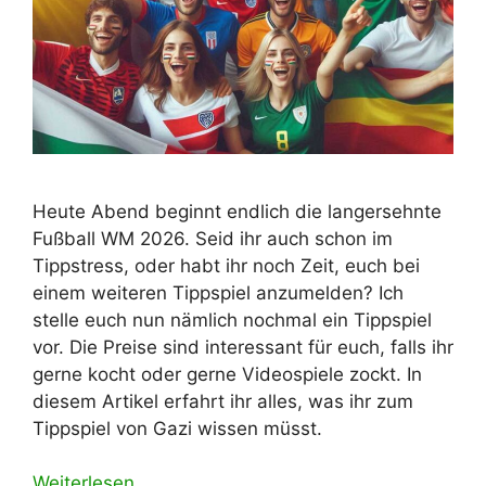
Heute Abend beginnt endlich die langersehnte
Fußball WM 2026. Seid ihr auch schon im
Tippstress, oder habt ihr noch Zeit, euch bei
einem weiteren Tippspiel anzumelden? Ich
stelle euch nun nämlich nochmal ein Tippspiel
vor. Die Preise sind interessant für euch, falls ihr
gerne kocht oder gerne Videospiele zockt. In
diesem Artikel erfahrt ihr alles, was ihr zum
Tippspiel von Gazi wissen müsst.
Weiterlesen