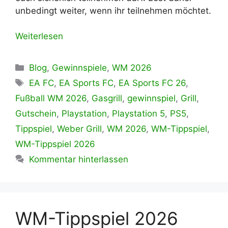
unbedingt weiter, wenn ihr teilnehmen möchtet.
Weiterlesen
Kategorien
Blog
,
Gewinnspiele
,
WM 2026
Schlagwörter
EA FC
,
EA Sports FC
,
EA Sports FC 26
,
Fußball WM 2026
,
Gasgrill
,
gewinnspiel
,
Grill
,
Gutschein
,
Playstation
,
Playstation 5
,
PS5
,
Tippspiel
,
Weber Grill
,
WM 2026
,
WM-Tippspiel
,
WM-Tippspiel 2026
Kommentar hinterlassen
WM-Tippspiel 2026