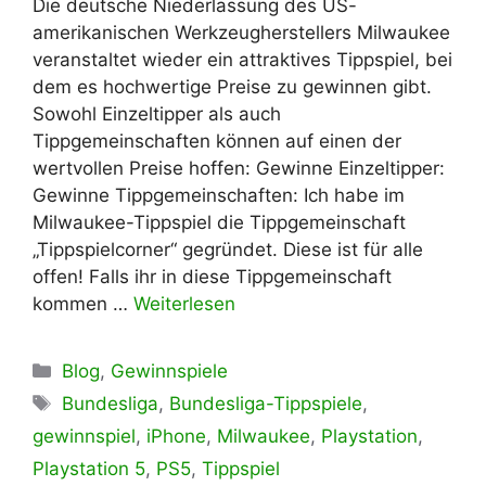
Die deutsche Niederlassung des US-
amerikanischen Werkzeugherstellers Milwaukee
veranstaltet wieder ein attraktives Tippspiel, bei
dem es hochwertige Preise zu gewinnen gibt.
Sowohl Einzeltipper als auch
Tippgemeinschaften können auf einen der
wertvollen Preise hoffen: Gewinne Einzeltipper:
Gewinne Tippgemeinschaften: Ich habe im
Milwaukee-Tippspiel die Tippgemeinschaft
„Tippspielcorner“ gegründet. Diese ist für alle
offen! Falls ihr in diese Tippgemeinschaft
kommen …
Weiterlesen
Kategorien
Blog
,
Gewinnspiele
Schlagwörter
Bundesliga
,
Bundesliga-Tippspiele
,
gewinnspiel
,
iPhone
,
Milwaukee
,
Playstation
,
Playstation 5
,
PS5
,
Tippspiel