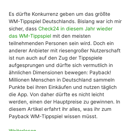
Es dürfte Konkurrenz geben um das größte
WM-Tippspiel Deutschlands. Bislang war ich mir
sicher, dass
Check24 in diesem Jahr wieder
das WM-Tippspiel
mit den meisten
teilnehmenden Personen sein wird. Doch ein
anderer Anbieter mit riesengroßer Nutzerschaft
ist nun auch auf den Zug der Tippspiele
aufgesprungen und dürfte sich vermutlich in
ähnlichen Dimensionen bewegen: Payback!
Millionen Menschen in Deutschland sammeln
Punkte bei ihren Einkäufen und nutzen täglich
die App. Von daher dürfte es nicht leicht
werden, einen der Hauptpreise zu gewinnen. In
diesem Artikel erfahrt ihr alles, was ihr zum
Payback WM-Tippspiel wissen müsst.