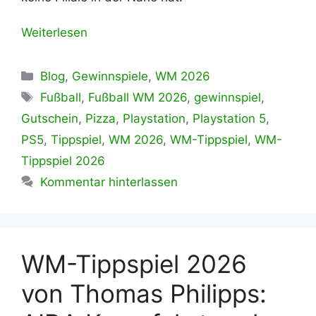
Weiterlesen
Kategorien
Blog
,
Gewinnspiele
,
WM 2026
Schlagwörter
Fußball
,
Fußball WM 2026
,
gewinnspiel
,
Gutschein
,
Pizza
,
Playstation
,
Playstation 5
,
PS5
,
Tippspiel
,
WM 2026
,
WM-Tippspiel
,
WM-
Tippspiel 2026
Kommentar hinterlassen
WM-Tippspiel 2026
von Thomas Philipps: