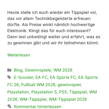
Heute stelle ich euch wieder ein Tippspiel vor,
das vor allem Technikbegeisterte erfreuen
dürfte. Als Preise winkt nämlich hochwertige
Elektronik. Klingt das für euch interessant?
Dann lest unbedingt weiter und erfahrt, was es
zu gewinnen gibt und wir ihr teilnehmen könnt.
Weiterlesen
Kategorien
Blog
,
Gewinnspiele
,
WM 2026
Schlagwörter
E-Scooter
,
EA FC
,
EA Sports FC
,
EA Sports
FC 26
,
Fußball WM 2026
,
gewinnspiel
,
Playstation
,
Playstation 5
,
PS5
,
Tippspiel
,
WM
2026
,
WM-Tippspiel
,
WM-Tippspiel 2026
Kommentar hinterlassen