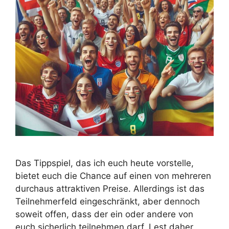
Das Tippspiel, das ich euch heute vorstelle,
bietet euch die Chance auf einen von mehreren
durchaus attraktiven Preise. Allerdings ist das
Teilnehmerfeld eingeschränkt, aber dennoch
soweit offen, dass der ein oder andere von
euch sicherlich teilnehmen darf. Lest daher