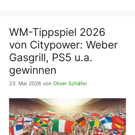
WM-Tippspiel 2026
von Citypower: Weber
Gasgrill, PS5 u.a.
gewinnen
23. Mai 2026
von
Oliver Schäfer