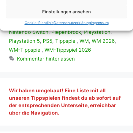
Dyson
,
Fußball Weltmeisterschaft
,
Fußball WM
Einstellungen ansehen
2026
,
gewinnspiel
,
Gutschein
,
Kaffeevollautomat
,
Kicktipp
,
NINJA
,
Nintendo
,
Cookie-Richtlinie
Datenschutzerklärung
Impressum
Nintendo Switch
,
Piepenbrock
,
Playstation
,
Playstation 5
,
PS5
,
Tippspiel
,
WM
,
WM 2026
,
WM-Tippspiel
,
WM-Tippspiel 2026
Kommentar hinterlassen
Wir haben umgebaut! Eine Liste mit all
unseren Tippspielen findest du ab sofort auf
der entsprechenden Unterseite, erreichbar
über die Navigation.