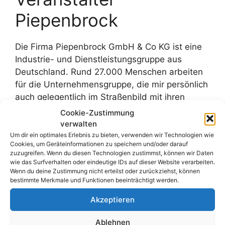
Piepenbrock
Die Firma Piepenbrock GmbH & Co KG ist eine
Industrie- und Dienstleistungsgruppe aus
Deutschland. Rund 27.000 Menschen arbeiten
für die Unternehmensgruppe, die mir persönlich
auch gelegentlich im Straßenbild mit ihren
Fahrzeugen auffällt. Sie wird in der vierten
Cookie-Zustimmung
Generation in Familienhand geführt. Beim
verwalten
Tätigkeitsfeld handelt es sich um
Um dir ein optimales Erlebnis zu bieten, verwenden wir Technologien wie
Cookies, um Geräteinformationen zu speichern und/oder darauf
Gebäudedienstleistungen.
zuzugreifen. Wenn du diesen Technologien zustimmst, können wir Daten
wie das Surfverhalten oder eindeutige IDs auf dieser Website verarbeiten.
Wenn du deine Zustimmung nicht erteilst oder zurückziehst, können
Weiterlesen
bestimmte Merkmale und Funktionen beeinträchtigt werden.
Akzeptieren
Kategorien
Blog
,
Gewinnspiele
,
Kicktipp
,
WM 2026
Schlagwörter
Apple
,
Apple Airpods
,
Apple iPad
,
DeLonghi
,
Ablehnen