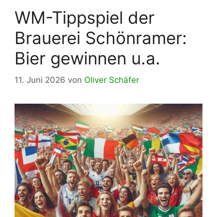
WM-Tippspiel der
Brauerei Schönramer:
Bier gewinnen u.a.
11. Juni 2026
von
Oliver Schäfer