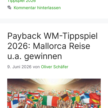
Tippspiel 2026
Kommentar hinterlassen
Payback WM-Tippspiel
2026: Mallorca Reise
u.a. gewinnen
9. Juni 2026
von
Oliver Schäfer