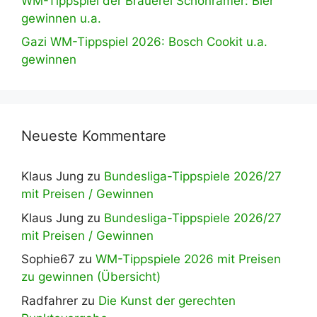
WM-Tippspiel der Brauerei Schönramer: Bier
gewinnen u.a.
Gazi WM-Tippspiel 2026: Bosch Cookit u.a.
gewinnen
Neueste Kommentare
Klaus Jung
zu
Bundesliga-Tippspiele 2026/27
mit Preisen / Gewinnen
Klaus Jung
zu
Bundesliga-Tippspiele 2026/27
mit Preisen / Gewinnen
Sophie67
zu
WM-Tippspiele 2026 mit Preisen
zu gewinnen (Übersicht)
Radfahrer
zu
Die Kunst der gerechten