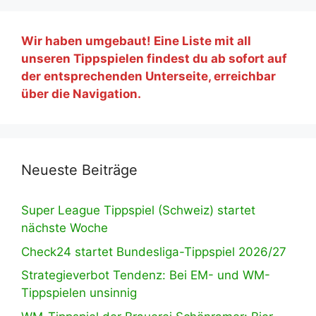
Wir haben umgebaut! Eine Liste mit all
unseren Tippspielen findest du ab sofort auf
der entsprechenden Unterseite, erreichbar
über die Navigation.
Neueste Beiträge
Super League Tippspiel (Schweiz) startet
nächste Woche
Check24 startet Bundesliga-Tippspiel 2026/27
Strategieverbot Tendenz: Bei EM- und WM-
Tippspielen unsinnig