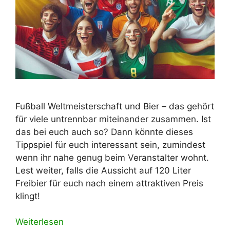
Fußball Weltmeisterschaft und Bier – das gehört
für viele untrennbar miteinander zusammen. Ist
das bei euch auch so? Dann könnte dieses
Tippspiel für euch interessant sein, zumindest
wenn ihr nahe genug beim Veranstalter wohnt.
Lest weiter, falls die Aussicht auf 120 Liter
Freibier für euch nach einem attraktiven Preis
klingt!
Weiterlesen