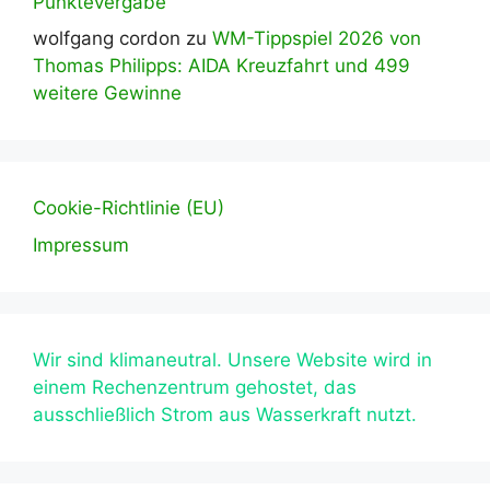
Punktevergabe
wolfgang cordon
zu
WM-Tippspiel 2026 von
Thomas Philipps: AIDA Kreuzfahrt und 499
weitere Gewinne
Cookie-Richtlinie (EU)
Impressum
Wir sind klimaneutral. Unsere Website wird in
einem Rechenzentrum gehostet, das
ausschließlich Strom aus Wasserkraft nutzt.