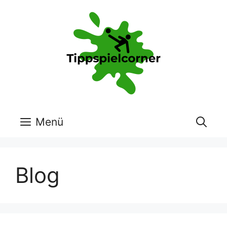
Zum
Inhalt
springen
Menü
Blog