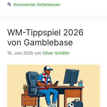
Kommentar hinterlassen
WM-Tippspiel 2026
von Gamblebase
10. Juni 2026
von
Oliver Schäfer