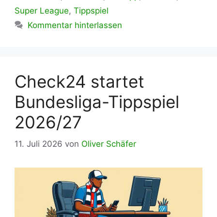
Super League
,
Tippspiel
Kommentar hinterlassen
Check24 startet
Bundesliga-Tippspiel
2026/27
11. Juli 2026
von
Oliver Schäfer