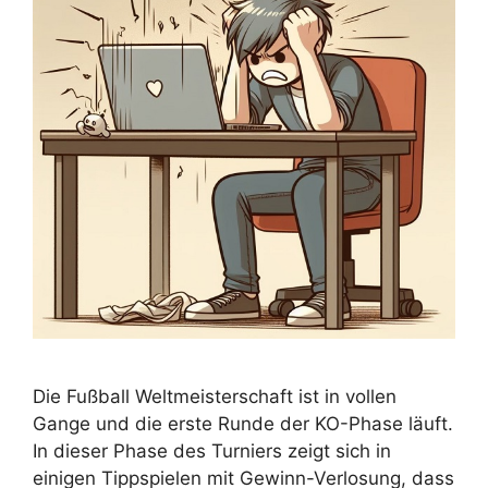
Die Fußball Weltmeisterschaft ist in vollen
Gange und die erste Runde der KO-Phase läuft.
In dieser Phase des Turniers zeigt sich in
einigen Tippspielen mit Gewinn-Verlosung, dass