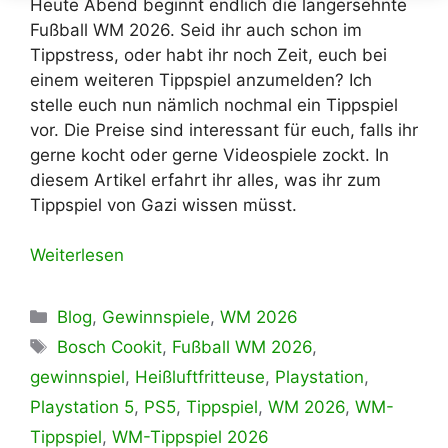
Heute Abend beginnt endlich die langersehnte
Fußball WM 2026. Seid ihr auch schon im
Tippstress, oder habt ihr noch Zeit, euch bei
einem weiteren Tippspiel anzumelden? Ich
stelle euch nun nämlich nochmal ein Tippspiel
vor. Die Preise sind interessant für euch, falls ihr
gerne kocht oder gerne Videospiele zockt. In
diesem Artikel erfahrt ihr alles, was ihr zum
Tippspiel von Gazi wissen müsst.
Weiterlesen
Kategorien
Blog
,
Gewinnspiele
,
WM 2026
Schlagwörter
Bosch Cookit
,
Fußball WM 2026
,
gewinnspiel
,
Heißluftfritteuse
,
Playstation
,
Playstation 5
,
PS5
,
Tippspiel
,
WM 2026
,
WM-
Tippspiel
,
WM-Tippspiel 2026