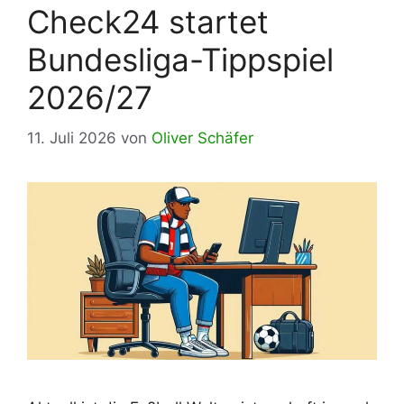
Check24 startet
Bundesliga-Tippspiel
2026/27
11. Juli 2026
von
Oliver Schäfer