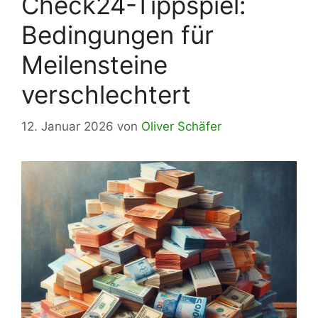
Check24-Tippspiel:
Bedingungen für
Meilensteine
verschlechtert
12. Januar 2026
von
Oliver Schäfer