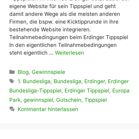
eigene Website für sein Tippspiel und geht
damit andere Wege als die meisten anderen
Firmen, die bspw. eine Kicktipprunde in ihre
bestehende Website integrieren.
Teilnahmebedingungen beim Erdinger Tippspiel
In den eigentlichen Teilnahmebedingungen
steht eigentlich …
Weiterlesen
Kategorien
Blog
,
Gewinnspiele
Schlagwörter
1. Bundesliga
,
Bundesliga
,
Erdinger
,
Erdinger
Bundesliga-Tippspiel
,
Erdinger Tippspiel
,
Europa
Park
,
gewinnspiel
,
Gutschein
,
Tippspiel
Kommentar hinterlassen