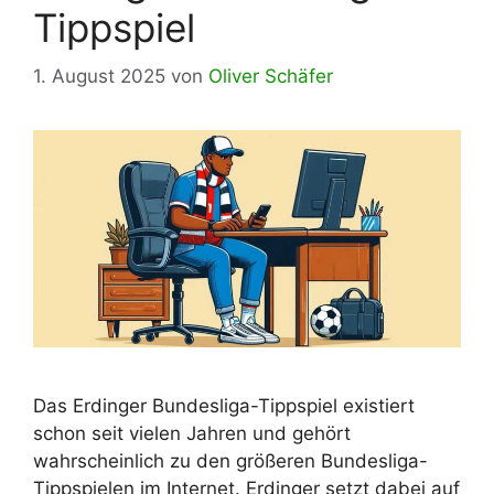
Tippspiel
1. August 2025
von
Oliver Schäfer
Das Erdinger Bundesliga-Tippspiel existiert
schon seit vielen Jahren und gehört
wahrscheinlich zu den größeren Bundesliga-
Tippspielen im Internet. Erdinger setzt dabei auf