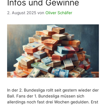
Infos und Gewinne
2. August 2025
von
Oliver Schäfer
In der 2. Bundesliga rollt seit gestern wieder der
Ball. Fans der 1. Bundesliga müssen sich
allerdings noch fast drei Wochen gedulden. Erst