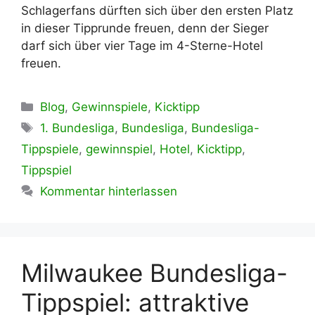
Schlagerfans dürften sich über den ersten Platz
in dieser Tipprunde freuen, denn der Sieger
darf sich über vier Tage im 4-Sterne-Hotel
freuen.
Kategorien
Blog
,
Gewinnspiele
,
Kicktipp
Schlagwörter
1. Bundesliga
,
Bundesliga
,
Bundesliga-
Tippspiele
,
gewinnspiel
,
Hotel
,
Kicktipp
,
Tippspiel
Kommentar hinterlassen
Milwaukee Bundesliga-
Tippspiel: attraktive