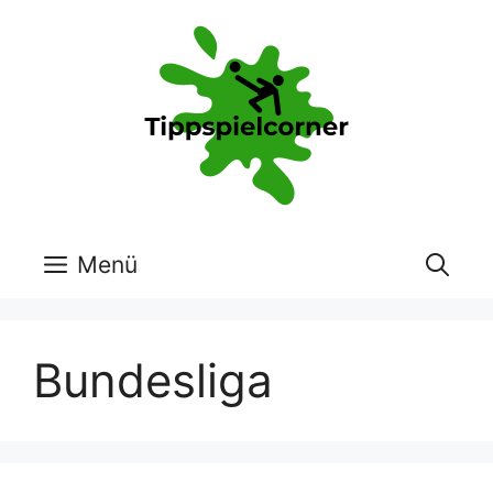
Zum
Inhalt
springen
Menü
Bundesliga