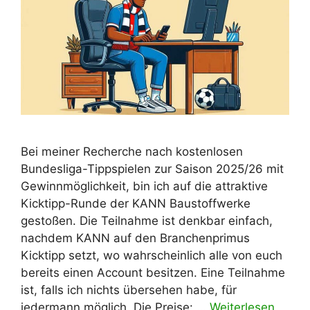
Bei meiner Recherche nach kostenlosen
Bundesliga-Tippspielen zur Saison 2025/26 mit
Gewinnmöglichkeit, bin ich auf die attraktive
Kicktipp-Runde der KANN Baustoffwerke
gestoßen. Die Teilnahme ist denkbar einfach,
nachdem KANN auf den Branchenprimus
Kicktipp setzt, wo wahrscheinlich alle von euch
bereits einen Account besitzen. Eine Teilnahme
ist, falls ich nichts übersehen habe, für
jedermann möglich. Die Preise: …
Weiterlesen