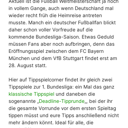
Aktuell ist die Fußball Weltmeisterschaft ja noch
in vollem Gange, auch wenn Deutschland mal
wieder recht früh die Heimreise antreten
musste. Manch ein deutscher Fußballfan blickt
daher schon voller Vorfreude auf die
kommende Bundesliga-Saison. Etwas Geduld
müssen Fans aber noch aufbringen, denn das
Eröffnungsspiel zwischen dem FC Bayern
München und dem VfB Stuttgart findet erst am
28. August statt.
Hier auf Tippspielcorner findet ihr gleich zwei
Tippspiele zur 1. Bundesliga: ein Mal das ganz
klassische Tippspiel
und daneben die
sogenannte „
Deadline-Tipprunde
„, bei der ihr
die gesamte Vorrunde vor dem ersten Spieltag
tippen müsst und eure Tipps anschließend nicht
mehr ändern könnt. Ideal für alle, die