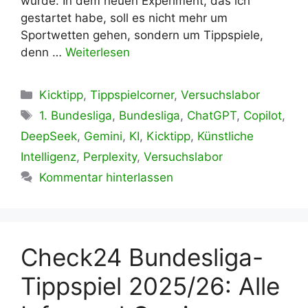
würde. In dem neuen Experiment, das ich
gestartet habe, soll es nicht mehr um
Sportwetten gehen, sondern um Tippspiele,
denn …
Weiterlesen
Kategorien
Kicktipp
,
Tippspielcorner
,
Versuchslabor
Schlagwörter
1. Bundesliga
,
Bundesliga
,
ChatGPT
,
Copilot
,
DeepSeek
,
Gemini
,
KI
,
Kicktipp
,
Künstliche
Intelligenz
,
Perplexity
,
Versuchslabor
Kommentar hinterlassen
Check24 Bundesliga-
Tippspiel 2025/26: Alle