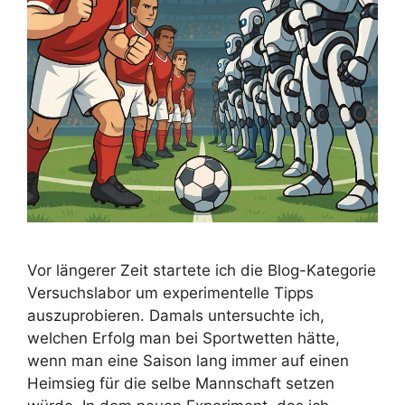
Vor längerer Zeit startete ich die Blog-Kategorie
Versuchslabor um experimentelle Tipps
auszuprobieren. Damals untersuchte ich,
welchen Erfolg man bei Sportwetten hätte,
wenn man eine Saison lang immer auf einen
Heimsieg für die selbe Mannschaft setzen