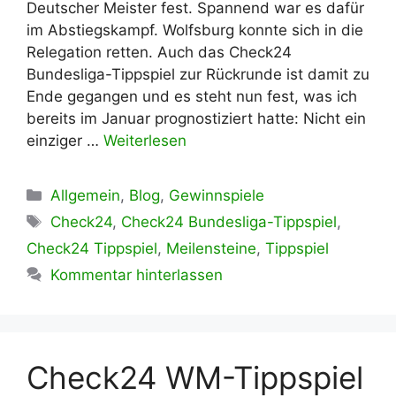
Deutscher Meister fest. Spannend war es dafür
im Abstiegskampf. Wolfsburg konnte sich in die
Relegation retten. Auch das Check24
Bundesliga-Tippspiel zur Rückrunde ist damit zu
Ende gegangen und es steht nun fest, was ich
bereits im Januar prognostiziert hatte: Nicht ein
einziger …
Weiterlesen
Kategorien
Allgemein
,
Blog
,
Gewinnspiele
Schlagwörter
Check24
,
Check24 Bundesliga-Tippspiel
,
Check24 Tippspiel
,
Meilensteine
,
Tippspiel
Kommentar hinterlassen
Check24 WM-Tippspiel