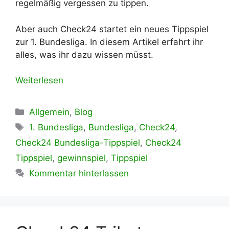
regelmäßig vergessen zu tippen.
Aber auch Check24 startet ein neues Tippspiel
zur 1. Bundesliga. In diesem Artikel erfahrt ihr
alles, was ihr dazu wissen müsst.
Weiterlesen
Kategorien
Allgemein
,
Blog
Schlagwörter
1. Bundesliga
,
Bundesliga
,
Check24
,
Check24 Bundesliga-Tippspiel
,
Check24
Tippspiel
,
gewinnspiel
,
Tippspiel
Kommentar hinterlassen