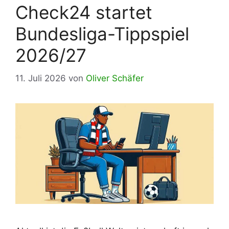
Check24 startet
Bundesliga-Tippspiel
2026/27
11. Juli 2026
von
Oliver Schäfer