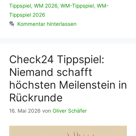
Tippspiel
,
WM 2026
,
WM-Tippspiel
,
WM-
Tippspiel 2026
Kommentar hinterlassen
Check24 Tippspiel:
Niemand schafft
höchsten Meilenstein in
Rückrunde
16. Mai 2026
von
Oliver Schäfer