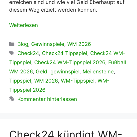
erreichen sind und wie viel Geld überhaupt auf
diesem Weg erzielt werden können.
Weiterlesen
Kategorien
Blog
,
Gewinnspiele
,
WM 2026
Schlagwörter
Check24
,
Check24 Tippspiel
,
Check24 WM-
Tippspiel
,
Check24 WM-Tippspiel 2026
,
Fußball
WM 2026
,
Geld
,
gewinnspiel
,
Meilensteine
,
Tippspiel
,
WM 2026
,
WM-Tippspiel
,
WM-
Tippspiel 2026
Kommentar hinterlassen
Check24 kündigt WM-