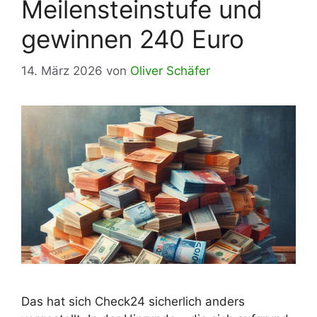
Meilensteinstufe und
gewinnen 240 Euro
14. März 2026
von
Oliver Schäfer
Das hat sich Check24 sicherlich anders