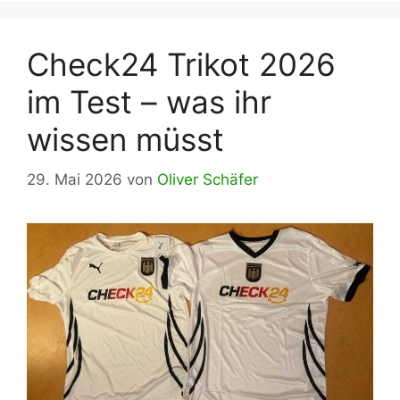
Check24 Trikot 2026
im Test – was ihr
wissen müsst
29. Mai 2026
von
Oliver Schäfer