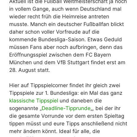
Aktuell ist die Fußball Weltmeisterschaft ja noch
in vollem Gange, auch wenn Deutschland mal
wieder recht früh die Heimreise antreten
musste. Manch ein deutscher Fußballfan blickt
daher schon voller Vorfreude auf die
kommende Bundesliga-Saison. Etwas Geduld
müssen Fans aber noch aufbringen, denn das
Eröffnungsspiel zwischen dem FC Bayern
München und dem VfB Stuttgart findet erst am
28. August statt.
Hier auf Tippspielcorner findet ihr gleich zwei
Tippspiele zur 1. Bundesliga: ein Mal das ganz
klassische Tippspiel
und daneben die
sogenannte „
Deadline-Tipprunde
„, bei der ihr
die gesamte Vorrunde vor dem ersten Spieltag
tippen müsst und eure Tipps anschließend nicht
mehr ändern könnt. Ideal für alle, die