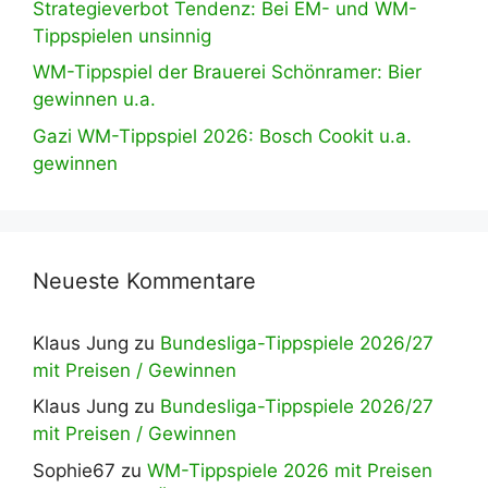
Strategieverbot Tendenz: Bei EM- und WM-
Tippspielen unsinnig
WM-Tippspiel der Brauerei Schönramer: Bier
gewinnen u.a.
Gazi WM-Tippspiel 2026: Bosch Cookit u.a.
gewinnen
Neueste Kommentare
Klaus Jung
zu
Bundesliga-Tippspiele 2026/27
mit Preisen / Gewinnen
Klaus Jung
zu
Bundesliga-Tippspiele 2026/27
mit Preisen / Gewinnen
Sophie67
zu
WM-Tippspiele 2026 mit Preisen