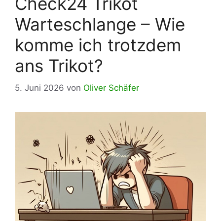
Check24 Trikot
Warteschlange – Wie
komme ich trotzdem
ans Trikot?
5. Juni 2026
von
Oliver Schäfer