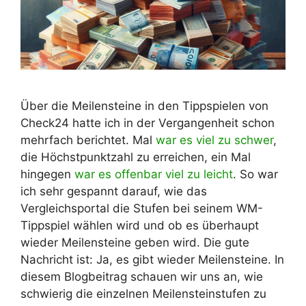
Über die Meilensteine in den Tippspielen von
Check24 hatte ich in der Vergangenheit schon
mehrfach berichtet. Mal
war es viel zu schwer
,
die Höchstpunktzahl zu erreichen, ein Mal
hingegen
war es offenbar viel zu leicht
. So war
ich sehr gespannt darauf, wie das
Vergleichsportal die Stufen bei seinem WM-
Tippspiel wählen wird und ob es überhaupt
wieder Meilensteine geben wird. Die gute
Nachricht ist: Ja, es gibt wieder Meilensteine. In
diesem Blogbeitrag schauen wir uns an, wie
schwierig die einzelnen Meilensteinstufen zu