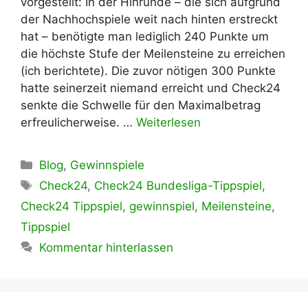
vorgestellt: In der Hinrunde – die sich aufgrund
der Nachhochspiele weit nach hinten erstreckt
hat – benötigte man lediglich 240 Punkte um
die höchste Stufe der Meilensteine zu erreichen
(ich berichtete). Die zuvor nötigen 300 Punkte
hatte seinerzeit niemand erreicht und Check24
senkte die Schwelle für den Maximalbetrag
erfreulicherweise. …
Weiterlesen
Kategorien
Blog
,
Gewinnspiele
Schlagwörter
Check24
,
Check24 Bundesliga-Tippspiel
,
Check24 Tippspiel
,
gewinnspiel
,
Meilensteine
,
Tippspiel
Kommentar hinterlassen