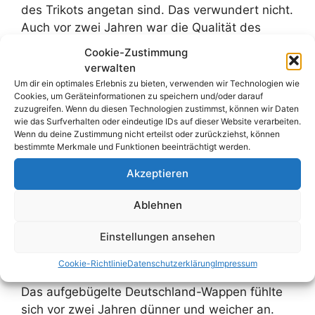
des Trikots angetan sind. Das verwundert nicht.
Auch vor zwei Jahren war die Qualität des
Trikots gut und es wäre für Fila wohl auch ein
Cookie-Zustimmung
großer Imageschaden, wenn minderwertige
verwalten
Trikots produziert würden. Vielmehr dürfte es
Um dir ein optimales Erlebnis zu bieten, verwenden wir Technologien wie
Cookies, um Geräteinformationen zu speichern und/oder darauf
für Fila die Chance sein auf sich als Marke
zuzugreifen. Wenn du diesen Technologien zustimmst, können wir Daten
aufmerksam zu machen um in Zukunft mehr
wie das Surfverhalten oder eindeutige IDs auf dieser Website verarbeiten.
eigene Produkte verkaufen zu können.
Wenn du deine Zustimmung nicht erteilst oder zurückziehst, können
bestimmte Merkmale und Funktionen beeinträchtigt werden.
Mittlerweile habe ich das Trikot ja auch selbst
Akzeptieren
vorliegen und ich muss sagen, dass mir der
Polyesterstoff beim Puma-Trikot hochwertiger
Ablehnen
anmutet. Das ist natürlich nur ein subjektives
Einstellungen ansehen
Gefühl, das von meiner Partnerin allerdings
bestätigt wird. Wir beide würden daher das alte
Cookie-Richtlinie
Datenschutzerklärung
Impressum
Trikot bevorzugen, was das Material betrifft.
Das aufgebügelte Deutschland-Wappen fühlte
sich vor zwei Jahren dünner und weicher an.