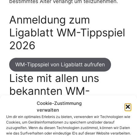
bestimmtes Alter verlangt um teilzunehmen.
Anmeldung zum
Ligablatt WM-Tippspiel
2026
WM-Tippspiel von Ligablatt aufrufen
Liste mit allen uns
bekannten WM-
Tippspielen mit Gewinn
Cookie-Zustimmung
verwalten
Um dir ein optimales Erlebnis zu bieten, verwenden wir Technologien wie
Dies ist nur eines von zahlreichen Tippspielen
Cookies, um Geräteinformationen zu speichern und/oder darauf
zur WM 2026, bei denen ihr Preise gewinnen
zuzugreifen. Wenn du diesen Technologien zustimmst, können wir Daten
wie das Surfverhalten oder eindeutige IDs auf dieser Website verarbeiten.
könnt. Hier geht es zu unserer kompletten