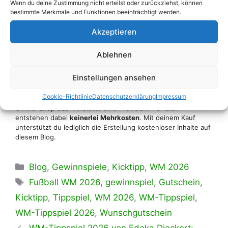
Wenn du deine Zustimmung nicht erteilst oder zurückziehst, können
Übersicht mit allen Gewinnspiel-Tippspielen:
bestimmte Merkmale und Funktionen beeinträchtigt werden.
Akzeptieren
Übersicht mit WM-Tippspielen mit
Gewinnspiel aufrufen
Ablehnen
Die mit einem Sternchen (*) gekennzeichneten Links sind
Einstellungen ansehen
sogenannte Affiliate-Links. Als Amazon-Partner verdiene ich
an qualifizierten Verkäufen. Wenn du auf so einen Link klickst
Cookie-Richtlinie
Datenschutzerklärung
Impressum
und über diesen einkaufst, erhalte ich von dem betreffenden
Online-Shop oder Anbieter eine Provision. Für dich
entstehen dabei
keinerlei Mehrkosten
. Mit deinem Kauf
unterstützt du lediglich die Erstellung kostenloser Inhalte auf
diesem Blog.
Kategorien
Blog
,
Gewinnspiele
,
Kicktipp
,
WM 2026
Schlagwörter
Fußball WM 2026
,
gewinnspiel
,
Gutschein
,
Kicktipp
,
Tippspiel
,
WM 2026
,
WM-Tippspiel
,
WM-Tippspiel 2026
,
Wunschgutschein