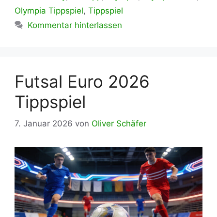
Olympia Tippspiel
,
Tippspiel
Kommentar hinterlassen
Futsal Euro 2026
Tippspiel
7. Januar 2026
von
Oliver Schäfer