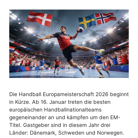
Die Handball Europameisterschaft 2026 beginnt
in Kürze. Ab 16. Januar treten die besten
europäischen Handballnationalteams
gegeneinander an und kämpfen um den EM-
Titel. Gastgeber sind in diesem Jahr drei
Länder: Dänemark, Schweden und Norwegen.