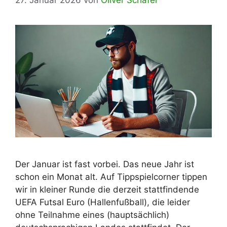
27. Januar 2026
von
Oliver Schäfer
Der Januar ist fast vorbei. Das neue Jahr ist
schon ein Monat alt. Auf Tippspielcorner tippen
wir in kleiner Runde die derzeit stattfindende
UEFA Futsal Euro (Hallenfußball), die leider
ohne Teilnahme eines (hauptsächlich)