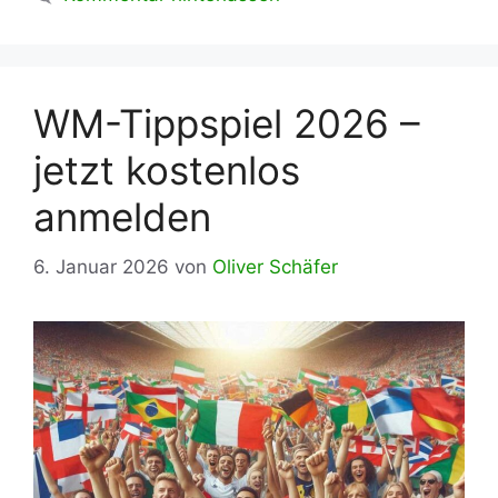
WM-Tippspiel 2026 –
jetzt kostenlos
anmelden
6. Januar 2026
von
Oliver Schäfer