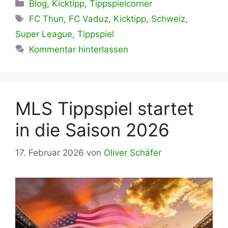
Kategorien
Blog
,
Kicktipp
,
Tippspielcorner
Schlagwörter
FC Thun
,
FC Vaduz
,
Kicktipp
,
Schweiz
,
Super League
,
Tippspiel
Kommentar hinterlassen
MLS Tippspiel startet
in die Saison 2026
17. Februar 2026
von
Oliver Schäfer