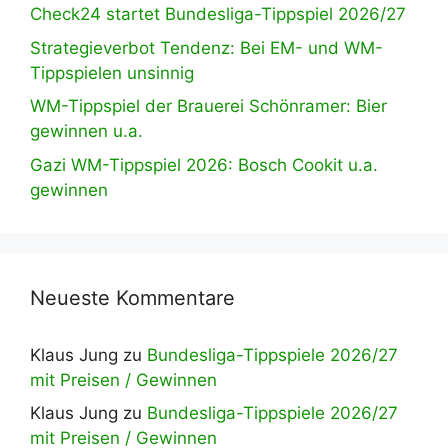
Check24 startet Bundesliga-Tippspiel 2026/27
Strategieverbot Tendenz: Bei EM- und WM-
Tippspielen unsinnig
WM-Tippspiel der Brauerei Schönramer: Bier
gewinnen u.a.
Gazi WM-Tippspiel 2026: Bosch Cookit u.a.
gewinnen
Neueste Kommentare
Klaus Jung
zu
Bundesliga-Tippspiele 2026/27
mit Preisen / Gewinnen
Klaus Jung
zu
Bundesliga-Tippspiele 2026/27
mit Preisen / Gewinnen