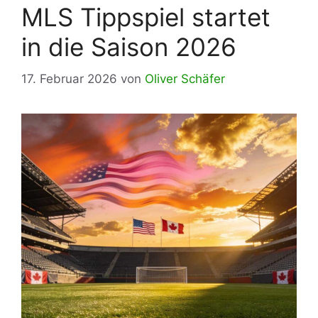
MLS Tippspiel startet
in die Saison 2026
17. Februar 2026
von
Oliver Schäfer