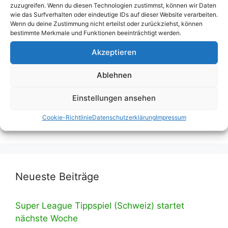
zuzugreifen. Wenn du diesen Technologien zustimmst, können wir Daten
MLS
,
Tippspiel
,
USA
wie das Surfverhalten oder eindeutige IDs auf dieser Website verarbeiten.
Wenn du deine Zustimmung nicht erteilst oder zurückziehst, können
Kommentar hinterlassen
bestimmte Merkmale und Funktionen beeinträchtigt werden.
Akzeptieren
Ablehnen
Wir haben umgebaut! Eine Liste mit all
unseren Tippspielen findest du ab sofort auf
Einstellungen ansehen
der entsprechenden Unterseite, erreichbar
Cookie-Richtlinie
Datenschutzerklärung
Impressum
über die Navigation.
Neueste Beiträge
Super League Tippspiel (Schweiz) startet
nächste Woche