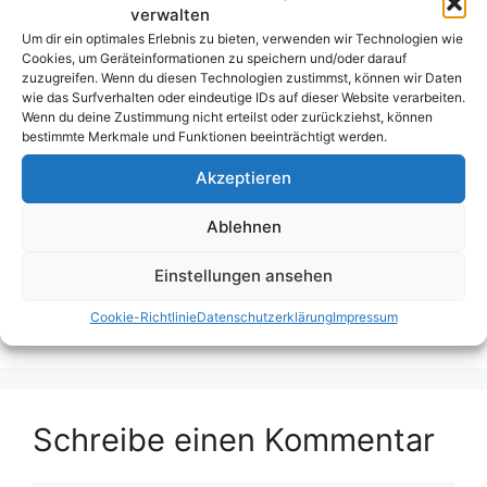
aktuell rund 40 aktiven Mitspielern.
verwalten
Um dir ein optimales Erlebnis zu bieten, verwenden wir Technologien wie
Cookies, um Geräteinformationen zu speichern und/oder darauf
MLS-Tippspiel aufrufen
zuzugreifen. Wenn du diesen Technologien zustimmst, können wir Daten
wie das Surfverhalten oder eindeutige IDs auf dieser Website verarbeiten.
Wenn du deine Zustimmung nicht erteilst oder zurückziehst, können
bestimmte Merkmale und Funktionen beeinträchtigt werden.
Kategorien
Blog
,
Kicktipp
,
Tippspielcorner
Akzeptieren
Schlagwörter
Kanada
,
Kicktipp
,
Major League Soccer
,
MLS
,
Tippspiel
,
USA
Ablehnen
Würth WM-Tippspiel 2026
Einstellungen ansehen
Schweiz: Super League unter den
laufstärksten Ligen
Cookie-Richtlinie
Datenschutzerklärung
Impressum
Schreibe einen Kommentar