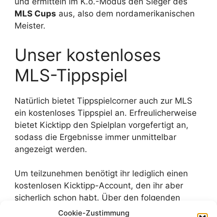
und ermitteln im K.o.-Modus den Sieger des
MLS Cups
aus, also dem nordamerikanischen
Meister.
Unser kostenloses
MLS-Tippspiel
Natürlich bietet Tippspielcorner auch zur MLS
ein kostenloses Tippspiel an. Erfreulicherweise
bietet Kicktipp den Spielplan vorgefertigt an,
sodass die Ergebnisse immer unmittelbar
angezeigt werden.
Um teilzunehmen benötigt ihr lediglich einen
kostenlosen Kicktipp-Account, den ihr aber
sicherlich schon habt. Über den folgenden
Button gelangt ihr in unsere Tipprunde mit
Cookie-Zustimmung