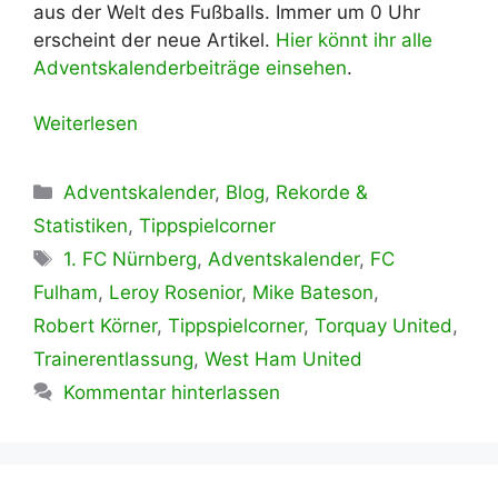
aus der Welt des Fußballs. Immer um 0 Uhr
erscheint der neue Artikel.
Hier könnt ihr alle
Adventskalenderbeiträge einsehen
.
Weiterlesen
Kategorien
Adventskalender
,
Blog
,
Rekorde &
Statistiken
,
Tippspielcorner
Schlagwörter
1. FC Nürnberg
,
Adventskalender
,
FC
Fulham
,
Leroy Rosenior
,
Mike Bateson
,
Robert Körner
,
Tippspielcorner
,
Torquay United
,
Trainerentlassung
,
West Ham United
Kommentar hinterlassen