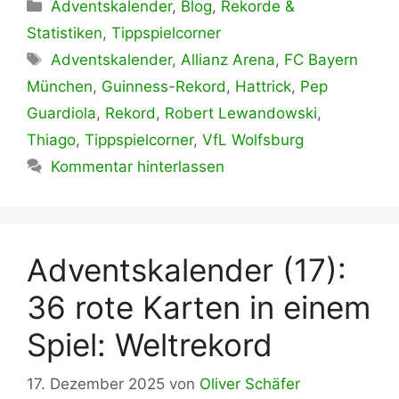
Kategorien
Adventskalender
,
Blog
,
Rekorde &
Statistiken
,
Tippspielcorner
Schlagwörter
Adventskalender
,
Allianz Arena
,
FC Bayern
München
,
Guinness-Rekord
,
Hattrick
,
Pep
Guardiola
,
Rekord
,
Robert Lewandowski
,
Thiago
,
Tippspielcorner
,
VfL Wolfsburg
Kommentar hinterlassen
Adventskalender (17):
36 rote Karten in einem
Spiel: Weltrekord
17. Dezember 2025
von
Oliver Schäfer