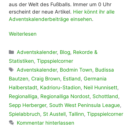
aus der Welt des Fußballs. Immer um 0 Uhr
erscheint der neue Artikel.
Hier könnt ihr alle
Adventskalenderbeiträge einsehen
.
Weiterlesen
Kategorien
Adventskalender
,
Blog
,
Rekorde &
Statistiken
,
Tippspielcorner
Schlagwörter
Adventskalender
,
Bodmin Town
,
Budissa
Bautzen
,
Craig Brown
,
Estland
,
Germania
Halberstadt
,
Kadrioru-Stadion
,
Neil Hunnisett
,
Regionalliga
,
Regionalliga Nordost
,
Schottland
,
Sepp Herberger
,
South West Peninsula League
,
Spielabbruch
,
St Austell
,
Tallinn
,
Tippspielcorner
Kommentar hinterlassen