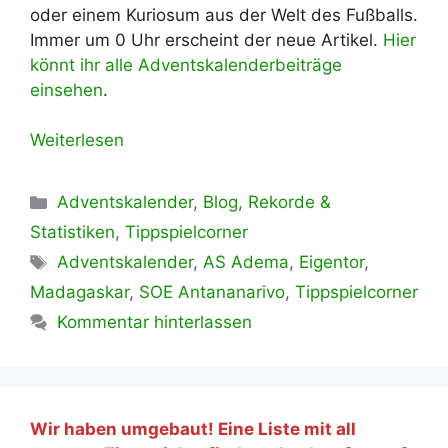
oder einem Kuriosum aus der Welt des Fußballs.
Immer um 0 Uhr erscheint der neue Artikel.
Hier
könnt ihr alle Adventskalenderbeiträge
einsehen
.
Weiterlesen
Kategorien
Adventskalender
,
Blog
,
Rekorde &
Statistiken
,
Tippspielcorner
Schlagwörter
Adventskalender
,
AS Adema
,
Eigentor
,
Madagaskar
,
SOE Antananarivo
,
Tippspielcorner
Kommentar hinterlassen
Wir haben umgebaut! Eine Liste mit all