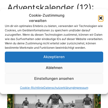
Adventskalender (12):
Das torreichste WM-
Cookie-Zustimmung
verwalten
Spiel der Geschichte:
Um dir ein optimales Erlebnis zu bieten, verwenden wir Technologien wie
Cookies, um Geräteinformationen zu speichern und/oder darauf
zuzugreifen. Wenn du diesen Technologien zustimmst, können wir Daten
Die Hitzeschlacht von
wie das Surfverhalten oder eindeutige IDs auf dieser Website verarbeiten.
Wenn du deine Zustimmung nicht erteilst oder zurückziehst, können
Lausanne
bestimmte Merkmale und Funktionen beeinträchtigt werden.
Akzeptieren
12. Dezember 2025
von
Oliver Schäfer
Ablehnen
Einstellungen ansehen
Cookie-Richtlinie
Datenschutzerklärung
Impressum