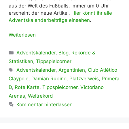
aus der Welt des Fußballs. Immer um 0 Uhr
erscheint der neue Artikel.
Hier könnt ihr alle
Adventskalenderbeiträge einsehen
.
Weiterlesen
Kategorien
Adventskalender
,
Blog
,
Rekorde &
Statistiken
,
Tippspielcorner
Schlagwörter
Adventskalender
,
Argentinien
,
Club Atlético
Claypole
,
Damian Rubino
,
Platzverweis
,
Primera
D
,
Rote Karte
,
Tippspielcorner
,
Victoriano
Arenas
,
Weltrekord
Kommentar hinterlassen