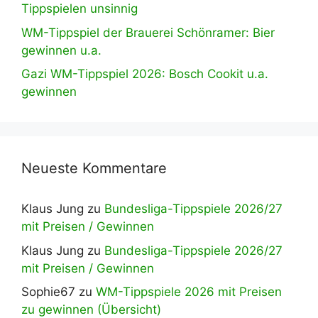
Tippspielen unsinnig
WM-Tippspiel der Brauerei Schönramer: Bier
gewinnen u.a.
Gazi WM-Tippspiel 2026: Bosch Cookit u.a.
gewinnen
Neueste Kommentare
Klaus Jung
zu
Bundesliga-Tippspiele 2026/27
mit Preisen / Gewinnen
Klaus Jung
zu
Bundesliga-Tippspiele 2026/27
mit Preisen / Gewinnen
Sophie67
zu
WM-Tippspiele 2026 mit Preisen
zu gewinnen (Übersicht)