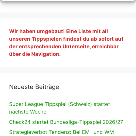
Wir haben umgebaut! Eine Liste mit all
unseren Tippspielen findest du ab sofort auf
der entsprechenden Unterseite, erreichbar
über die Navigation.
Neueste Beiträge
Super League Tippspiel (Schweiz) startet
nächste Woche
Check24 startet Bundesliga-Tippspiel 2026/27
Strategieverbot Tendenz: Bei EM- und WM-