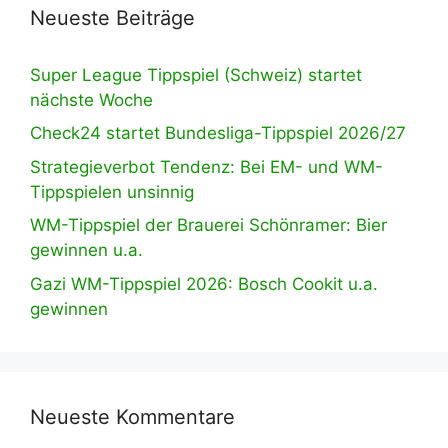
Neueste Beiträge
Super League Tippspiel (Schweiz) startet
nächste Woche
Check24 startet Bundesliga-Tippspiel 2026/27
Strategieverbot Tendenz: Bei EM- und WM-
Tippspielen unsinnig
WM-Tippspiel der Brauerei Schönramer: Bier
gewinnen u.a.
Gazi WM-Tippspiel 2026: Bosch Cookit u.a.
gewinnen
Neueste Kommentare