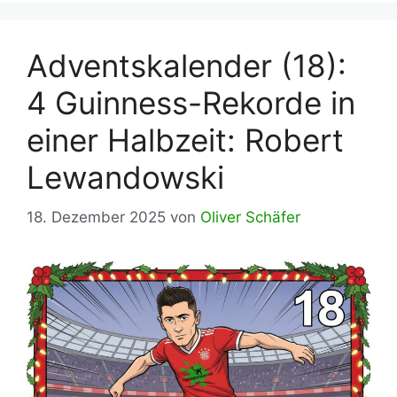
Adventskalender (18):
4 Guinness-Rekorde in
einer Halbzeit: Robert
Lewandowski
18. Dezember 2025
von
Oliver Schäfer