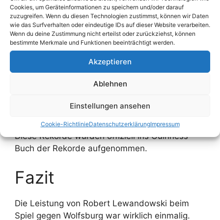
gleich
vier Guinness-Weltrekorde
auf:
Cookies, um Geräteinformationen zu speichern und/oder darauf
zuzugreifen. Wenn du diesen Technologien zustimmst, können wir Daten
Schnellster Hattrick in der Bundesliga-
wie das Surfverhalten oder eindeutige IDs auf dieser Website verarbeiten.
Wenn du deine Zustimmung nicht erteilst oder zurückziehst, können
Geschichte: 3 Minuten 22 Sekunden
bestimmte Merkmale und Funktionen beeinträchtigt werden.
Schnellste vier Tore: 5 Minuten 42
Akzeptieren
Sekunden
Schnellste fünf Tore: 8 Minuten 59
Ablehnen
Sekunden
Meiste Tore eines Einwechselspielers in
Einstellungen ansehen
einem Spiel: 5
Cookie-Richtlinie
Datenschutzerklärung
Impressum
Diese Rekorde wurden offiziell ins Guinness-
Buch der Rekorde aufgenommen.
Fazit
Die Leistung von Robert Lewandowski beim
Spiel gegen Wolfsburg war wirklich einmalig.