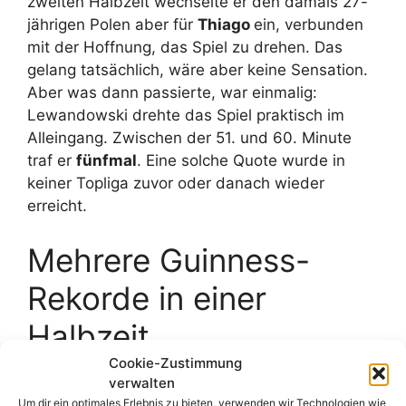
zweiten Halbzeit wechselte er den damals 27-
jährigen Polen aber für
Thiago
ein, verbunden
mit der Hoffnung, das Spiel zu drehen. Das
gelang tatsächlich, wäre aber keine Sensation.
Aber was dann passierte, war einmalig:
Lewandowski drehte das Spiel praktisch im
Alleingang. Zwischen der 51. und 60. Minute
traf er
fünfmal
. Eine solche Quote wurde in
keiner Topliga zuvor oder danach wieder
erreicht.
Mehrere Guinness-
Rekorde in einer
Halbzeit
Cookie-Zustimmung
verwalten
Lewandowski stellte an diesem Abend
Um dir ein optimales Erlebnis zu bieten, verwenden wir Technologien wie