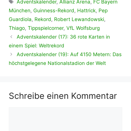
Schlagwörter
Adventskalender
,
Allianz Arena
,
FC Bayern
München
,
Guinness-Rekord
,
Hattrick
,
Pep
Guardiola
,
Rekord
,
Robert Lewandowski
,
Thiago
,
Tippspielcorner
,
VfL Wolfsburg
Adventskalender (17): 36 rote Karten in
einem Spiel: Weltrekord
Adventskalender (19): Auf 4150 Metern: Das
höchstgelegene Nationalstadion der Welt
Schreibe einen Kommentar
Kommentar