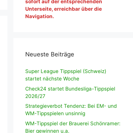
sofort auf der entsprechenden
Unterseite, erreichbar über die
Navigation.
Neueste Beiträge
Super League Tippspiel (Schweiz)
startet nächste Woche
Check24 startet Bundesliga-Tippspiel
2026/27
Strategieverbot Tendenz: Bei EM- und
WM-Tippspielen unsinnig
WM-Tippspiel der Brauerei Schönramer:
Bier gewinnen u.a.