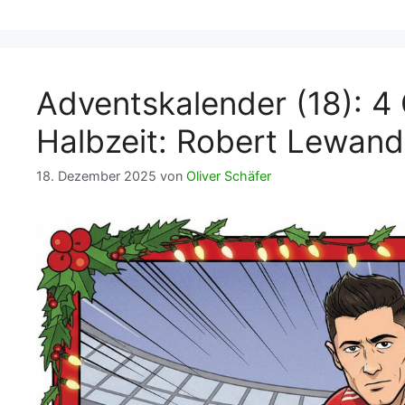
Adventskalender (18): 4 
Halbzeit: Robert Lewan
18. Dezember 2025
von
Oliver Schäfer