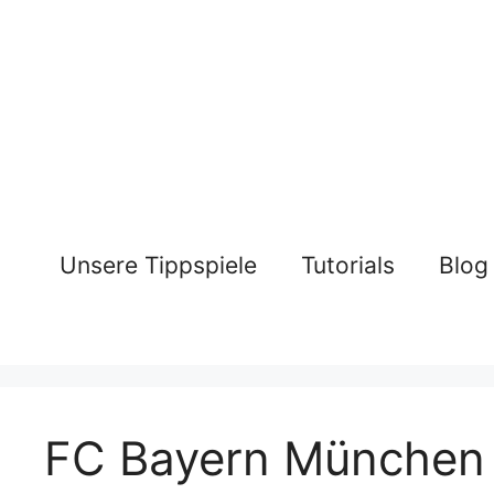
Zum
Inhalt
springen
Unsere Tippspiele
Tutorials
Blog
FC Bayern München