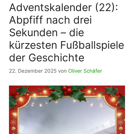
Adventskalender (22):
Abpfiff nach drei
Sekunden – die
kürzesten Fußballspiele
der Geschichte
22. Dezember 2025
von
Oliver Schäfer