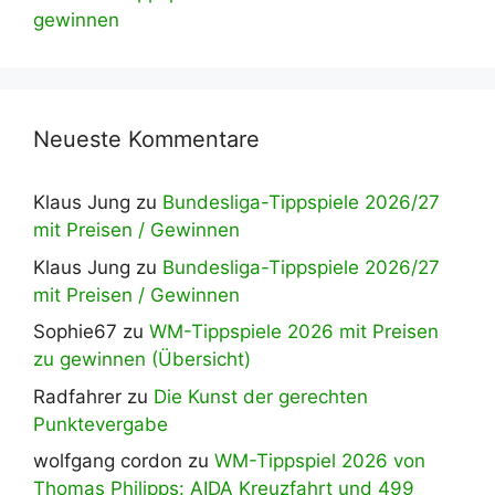
gewinnen
Neueste Kommentare
Klaus Jung
zu
Bundesliga-Tippspiele 2026/27
mit Preisen / Gewinnen
Klaus Jung
zu
Bundesliga-Tippspiele 2026/27
mit Preisen / Gewinnen
Sophie67
zu
WM-Tippspiele 2026 mit Preisen
zu gewinnen (Übersicht)
Radfahrer
zu
Die Kunst der gerechten
Punktevergabe
wolfgang cordon
zu
WM-Tippspiel 2026 von
Thomas Philipps: AIDA Kreuzfahrt und 499