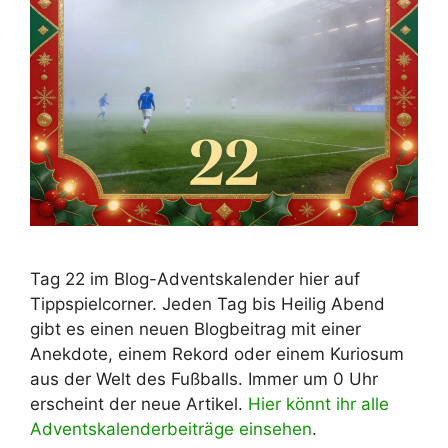
Tag 22 im Blog-Adventskalender hier auf
Tippspielcorner. Jeden Tag bis Heilig Abend
gibt es einen neuen Blogbeitrag mit einer
Anekdote, einem Rekord oder einem Kuriosum
aus der Welt des Fußballs. Immer um 0 Uhr
erscheint der neue Artikel.
Hier könnt ihr alle
Adventskalenderbeiträge einsehen
.