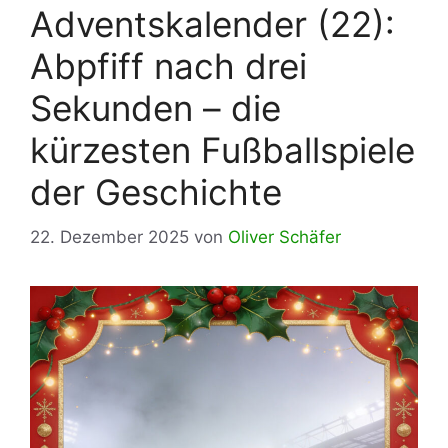
Adventskalender (22):
Abpfiff nach drei
Sekunden – die
kürzesten Fußballspiele
der Geschichte
22. Dezember 2025
von
Oliver Schäfer