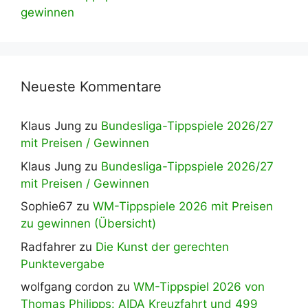
gewinnen
Neueste Kommentare
Klaus Jung
zu
Bundesliga-Tippspiele 2026/27
mit Preisen / Gewinnen
Klaus Jung
zu
Bundesliga-Tippspiele 2026/27
mit Preisen / Gewinnen
Sophie67
zu
WM-Tippspiele 2026 mit Preisen
zu gewinnen (Übersicht)
Radfahrer
zu
Die Kunst der gerechten
Punktevergabe
wolfgang cordon
zu
WM-Tippspiel 2026 von
Thomas Philipps: AIDA Kreuzfahrt und 499