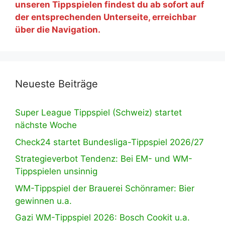
unseren Tippspielen findest du ab sofort auf
der entsprechenden Unterseite, erreichbar
über die Navigation.
Neueste Beiträge
Super League Tippspiel (Schweiz) startet
nächste Woche
Check24 startet Bundesliga-Tippspiel 2026/27
Strategieverbot Tendenz: Bei EM- und WM-
Tippspielen unsinnig
WM-Tippspiel der Brauerei Schönramer: Bier
gewinnen u.a.
Gazi WM-Tippspiel 2026: Bosch Cookit u.a.