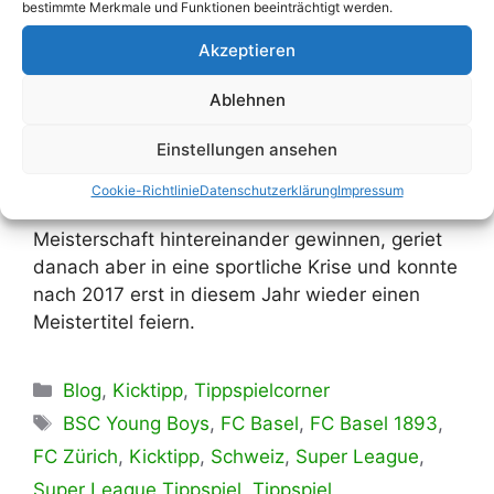
bestimmte Merkmale und Funktionen beeinträchtigt werden.
In den letzten 20 Jahren gab es nur drei
unterschiedliche Teams, die die Schweizer
Akzeptieren
Meisterschaft gewinnen konnten. Aber
Ablehnen
immerhin gibt es keine Mannschaft, die die Liga
dominiert und anderen Teams kaum eine
Einstellungen ansehen
Chance lässt, so wie der FC Bayern München in
der deutschen Bundesliga. Zwar konnte der FC
Cookie-Richtlinie
Datenschutzerklärung
Impressum
Basel in den 2010er Jahren acht mal die
Meisterschaft hintereinander gewinnen, geriet
danach aber in eine sportliche Krise und konnte
nach 2017 erst in diesem Jahr wieder einen
Meistertitel feiern.
Kategorien
Blog
,
Kicktipp
,
Tippspielcorner
Schlagwörter
BSC Young Boys
,
FC Basel
,
FC Basel 1893
,
FC Zürich
,
Kicktipp
,
Schweiz
,
Super League
,
Super League Tippspiel
,
Tippspiel