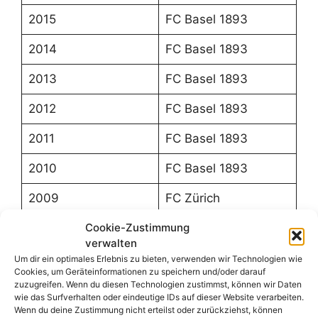
2015
FC Basel 1893
2014
FC Basel 1893
2013
FC Basel 1893
2012
FC Basel 1893
2011
FC Basel 1893
2010
FC Basel 1893
2009
FC Zürich
2008
Cookie-Zustimmung
FC Basel 1893
verwalten
2007
FC Zürich
Um dir ein optimales Erlebnis zu bieten, verwenden wir Technologien wie
Cookies, um Geräteinformationen zu speichern und/oder darauf
zuzugreifen. Wenn du diesen Technologien zustimmst, können wir Daten
2006
FC Zürich
wie das Surfverhalten oder eindeutige IDs auf dieser Website verarbeiten.
Wenn du deine Zustimmung nicht erteilst oder zurückziehst, können