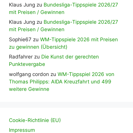
Klaus Jung
zu
Bundesliga-Tippspiele 2026/27
mit Preisen / Gewinnen
Klaus Jung
zu
Bundesliga-Tippspiele 2026/27
mit Preisen / Gewinnen
Sophie67
zu
WM-Tippspiele 2026 mit Preisen
zu gewinnen (Übersicht)
Radfahrer
zu
Die Kunst der gerechten
Punktevergabe
wolfgang cordon
zu
WM-Tippspiel 2026 von
Thomas Philipps: AIDA Kreuzfahrt und 499
weitere Gewinne
Cookie-Richtlinie (EU)
Impressum