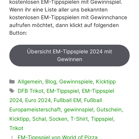
kostenlosen EM-Tippspielen mit Gewinnspiel.
Wenn ihr eine Liste aller uns bekannten
kostenlosen EM-Tippspielen mit Gewinnchance
aufrufen möchtet, dann klickt auf folgenden
Button:
Übersicht EM-Tippspiele 2024 mit
Gewinnen
Kategorien
Allgemein
,
Blog
,
Gewinnspiele
,
Kicktipp
Schlagwörter
DFB Trikot
,
EM-Tippspiel
,
EM-Tippspiel
2024
,
Euro 2024
,
Fußball EM
,
Fußball
Europameisterschaft
,
gewinnspiel
,
Gutschein
,
Kicktipp
,
Schal
,
Socken
,
T-Shirt
,
Tippspiel
,
Trikot
EM-Tippspiel von World of Pizza