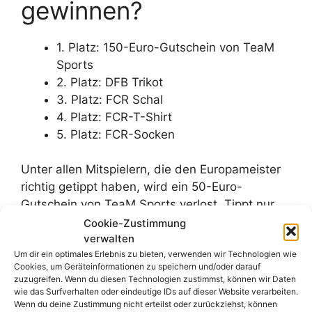
gewinnen?
1. Platz: 150-Euro-Gutschein von TeaM
Sports
2. Platz: DFB Trikot
3. Platz: FCR Schal
4. Platz: FCR-T-Shirt
5. Platz: FCR-Socken
Unter allen Mitspielern, die den Europameister
richtig getippt haben, wird ein 50-Euro-
Gutschein von TeaM Sports verlost. Tippt nur
ein Mitspieler richtig, so gewinnt er den
Cookie-Zustimmung
verwalten
Gutschein. Gibt es mehrere korrekte Antworten,
Um dir ein optimales Erlebnis zu bieten, verwenden wir Technologien wie
so gewinnt der Mitspieler mit der
niedrigsten
Cookies, um Geräteinformationen zu speichern und/oder darauf
Punktzahl den Gutschein.
zuzugreifen. Wenn du diesen Technologien zustimmst, können wir Daten
wie das Surfverhalten oder eindeutige IDs auf dieser Website verarbeiten.
Wenn du deine Zustimmung nicht erteilst oder zurückziehst, können