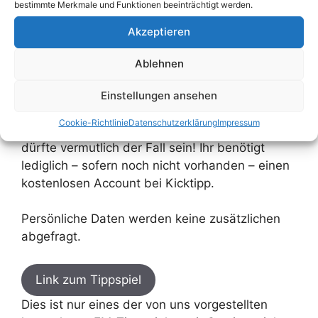
Teilnahme:
bestimmte Merkmale und Funktionen beeinträchtigt werden.
Akzeptieren
Wie erwähnt kommt bei diesem Tippspiel ein
Profipaket von Kicktipp zum Einsatz. Das ist
Ablehnen
erfreulich, denn dank der Tippübernahme
müsst ihr in diesem Tippspiel nicht separat
Einstellungen ansehen
tippen, falls ihr bereits in einer anderen EM-
Cookie-Richtlinie
Datenschutzerklärung
Impressum
Tipprunde bei Kicktipp angemeldet seid. Das
dürfte vermutlich der Fall sein! Ihr benötigt
lediglich – sofern noch nicht vorhanden – einen
kostenlosen Account bei Kicktipp.
Persönliche Daten werden keine zusätzlichen
abgefragt.
Link zum Tippspiel
Dies ist nur eines der von uns vorgestellten