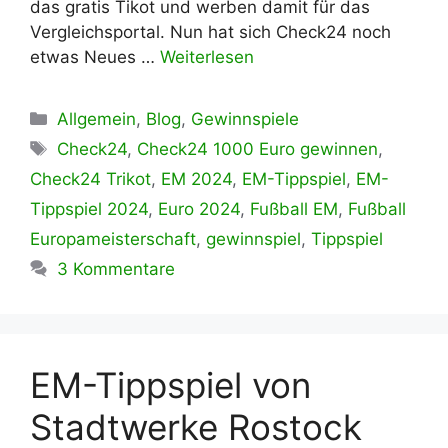
das gratis Tikot und werben damit für das
Vergleichsportal. Nun hat sich Check24 noch
etwas Neues …
Weiterlesen
Kategorien
Allgemein
,
Blog
,
Gewinnspiele
Schlagwörter
Check24
,
Check24 1000 Euro gewinnen
,
Check24 Trikot
,
EM 2024
,
EM-Tippspiel
,
EM-
Tippspiel 2024
,
Euro 2024
,
Fußball EM
,
Fußball
Europameisterschaft
,
gewinnspiel
,
Tippspiel
3 Kommentare
EM-Tippspiel von
Stadtwerke Rostock