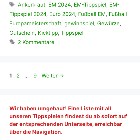
Schlagwörter
Ankerkraut
,
EM 2024
,
EM-Tippspiel
,
EM-
Tippspiel 2024
,
Euro 2024
,
Fußball EM
,
Fußball
Europameisterschaft
,
gewinnspiel
,
Gewürze
,
Gutschein
,
Kicktipp
,
Tippspiel
2 Kommentare
Seite
Seite
Seite
1
2
…
9
Weiter
→
Wir haben umgebaut! Eine Liste mit all
unseren Tippspielen findest du ab sofort auf
der entsprechenden Unterseite, erreichbar
über die Navigation.