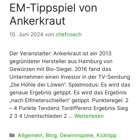
EM-Tippspiel von
Ankerkraut
10. Juni 2024
von
chefcoach
Der Veranstalter: Ankerkraut ist ein 2013
gegründeter Hersteller aus Hamburg von
Gewürzen mit Bio-Siegel. 2016 fand das
Unternehmen einen Investor in der TV-Sendung
„Die Höhle der Löwen“. Spielmodus: Es wird das
genaue Ergebnis getippt. Es wird das Ergebnis
„nach Elfmeterschießen“ getippt. Punkteregel: 2
– 4 Punkte Tendenz Tordifferenz Ergebnis Sieg
2 3 4 Unentschieden 2 …
Weiterlesen
Kategorien
Allgemein
,
Blog
,
Gewinnspiele
,
Kicktipp