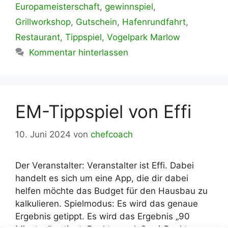
Europameisterschaft
,
gewinnspiel
,
Grillworkshop
,
Gutschein
,
Hafenrundfahrt
,
Restaurant
,
Tippspiel
,
Vogelpark Marlow
Kommentar hinterlassen
EM-Tippspiel von Effi
10. Juni 2024
von
chefcoach
Der Veranstalter: Veranstalter ist Effi. Dabei
handelt es sich um eine App, die dir dabei
helfen möchte das Budget für den Hausbau zu
kalkulieren. Spielmodus: Es wird das genaue
Ergebnis getippt. Es wird das Ergebnis „90