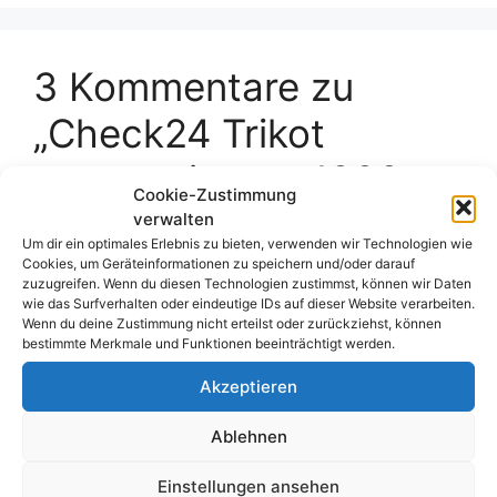
3 Kommentare zu
„Check24 Trikot
tragen, tippen, 1000
Cookie-Zustimmung
Euro gewinnen“
verwalten
Um dir ein optimales Erlebnis zu bieten, verwenden wir Technologien wie
Cookies, um Geräteinformationen zu speichern und/oder darauf
zuzugreifen. Wenn du diesen Technologien zustimmst, können wir Daten
wie das Surfverhalten oder eindeutige IDs auf dieser Website verarbeiten.
Sven
Wenn du deine Zustimmung nicht erteilst oder zurückziehst, können
bestimmte Merkmale und Funktionen beeinträchtigt werden.
16. Juni 2024 um 19:32 Uhr
Akzeptieren
Ablehnen
Deutschland gewinnt und wird Europa
Meister
Einstellungen ansehen