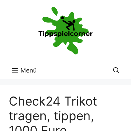
Zum
Inhalt
springen
Menü
Check24 Trikot
tragen, tippen,
1000 Euro