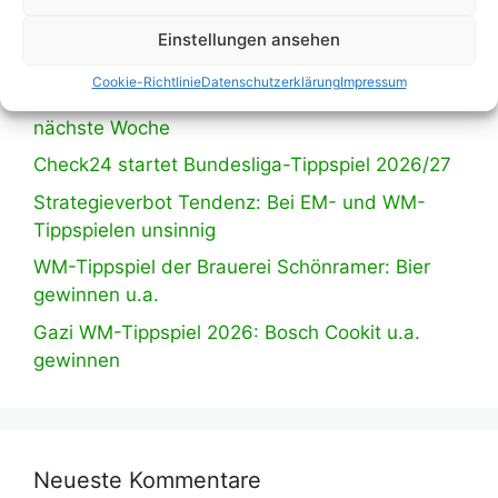
Neueste Beiträge
Einstellungen ansehen
Cookie-Richtlinie
Datenschutzerklärung
Impressum
Super League Tippspiel (Schweiz) startet
nächste Woche
Check24 startet Bundesliga-Tippspiel 2026/27
Strategieverbot Tendenz: Bei EM- und WM-
Tippspielen unsinnig
WM-Tippspiel der Brauerei Schönramer: Bier
gewinnen u.a.
Gazi WM-Tippspiel 2026: Bosch Cookit u.a.
gewinnen
Neueste Kommentare