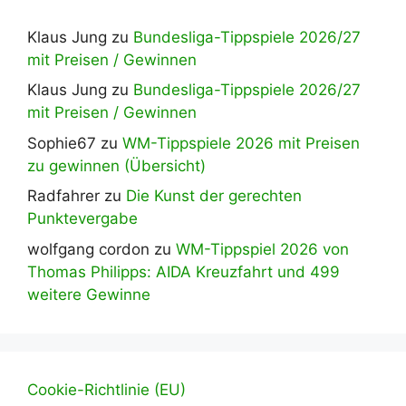
Klaus Jung
zu
Bundesliga-Tippspiele 2026/27
mit Preisen / Gewinnen
Klaus Jung
zu
Bundesliga-Tippspiele 2026/27
mit Preisen / Gewinnen
Sophie67
zu
WM-Tippspiele 2026 mit Preisen
zu gewinnen (Übersicht)
Radfahrer
zu
Die Kunst der gerechten
Punktevergabe
wolfgang cordon
zu
WM-Tippspiel 2026 von
Thomas Philipps: AIDA Kreuzfahrt und 499
weitere Gewinne
Cookie-Richtlinie (EU)