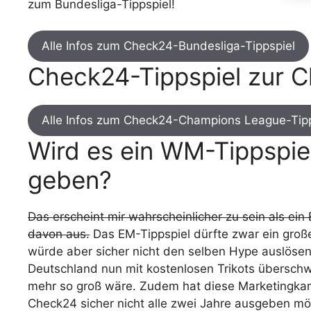
zum Bundesliga-Tippspiel!
Alle Infos zum Check24-Bundesliga-Tippspiel
Check24-Tippspiel zur 
Alle Infos zum Check24-Champions League-Tipp
Wird es ein WM-Tippspi
geben?
Das erscheint mir wahrscheinlicher zu sein als ein 
davon aus.
Das EM-Tippspiel dürfte zwar ein große
würde aber sicher nicht den selben Hype auslösen
Deutschland nun mit kostenlosen Trikots überschw
mehr so groß wäre. Zudem hat diese Marketingkamp
Check24 sicher nicht alle zwei Jahre ausgeben mö