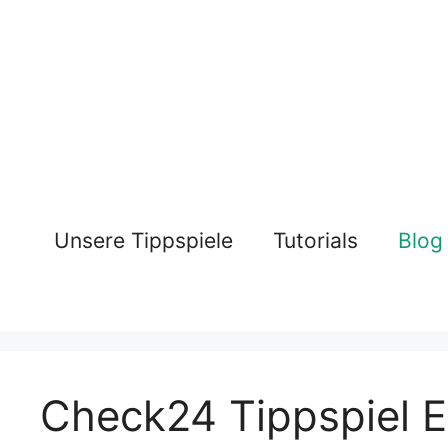
Zum
Inhalt
springen
Unsere Tippspiele
Tutorials
Blog
Check24 Tippspiel E