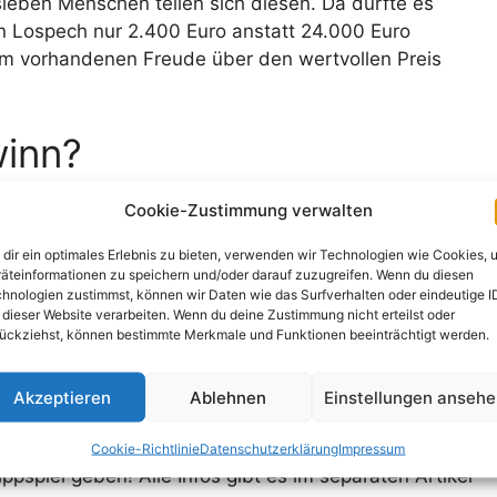
sieben Menschen teilen sich diesen. Da dürfte es
n Lospech nur 2.400 Euro anstatt 24.000 Euro
dem vorhandenen Freude über den wertvollen Preis
winn?
Cookie-Zustimmung verwalten
 der zahlreichen Preise gehört, dann findet ihr euren
innen“, grün hinterlegt. Dort findet ihr eine
dir ein optimales Erlebnis zu bieten, verwenden wir Technologien wie Cookies, 
d und einen Einlöselink zu jedem Gewinn.
äteinformationen zu speichern und/oder darauf zuzugreifen. Wenn du diesen
hnologien zustimmst, können wir Daten wie das Surfverhalten oder eindeutige I
 dieser Website verarbeiten. Wenn du deine Zustimmung nicht erteilst oder
desliga-Tippspiel geben?
ückziehst, können bestimmte Merkmale und Funktionen beeinträchtigt werden.
steht noch aus, allerdings gehe ich erstmal nicht
Akzeptieren
Ablehnen
Einstellungen anseh
Cookie-Richtlinie
Datenschutzerklärung
Impressum
pspiel geben! Alle Infos gibt es im separaten Artikel