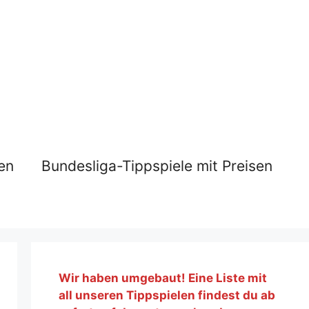
en
Bundesliga-Tippspiele mit Preisen
Wir haben umgebaut! Eine Liste mit
all unseren Tippspielen findest du ab