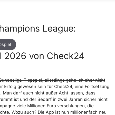
Champions League:
spiel
el 2026 von Check24
Bundesliga-Tippspiel, allerdings gehe ich eher nicht
r Erfolg gewesen sein für Check24, eine Fortsetzung
. Man darf auch nicht außer Acht lassen, dass
emmt ist und der Bedarf in zwei Jahren sicher nicht
agne viele Millionen Euro verschlungen, die
chte. Wozu auch? Die App ist nun millionenfach neu