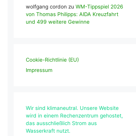
wolfgang cordon
zu
WM-Tippspiel 2026
von Thomas Philipps: AIDA Kreuzfahrt
und 499 weitere Gewinne
Cookie-Richtlinie (EU)
Impressum
Wir sind klimaneutral. Unsere Website
wird in einem Rechenzentrum gehostet,
das ausschließlich Strom aus
Wasserkraft nutzt.