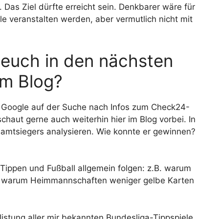
n. Das Ziel dürfte erreicht sein. Denkbarer wäre für
e veranstalten werden, aber vermutlich nicht mit
 euch in den nächsten
im Blog?
 Google auf der Suche nach Infos zum Check24-
schaut gerne auch weiterhin hier im Blog vorbei. In
amtsiegers analysieren. Wie konnte er gewinnen?
ppen und Fußball allgemein folgen: z.B. warum
der warum Heimmannschaften weniger gelbe Karten
istung aller mir bekannten Bundesliga-Tippspiele