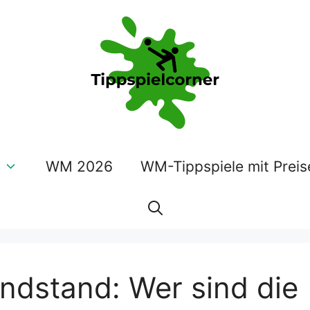
WM 2026
WM-Tippspiele mit Preis
ndstand: Wer sind die