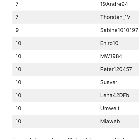
7
19Andre94
7
Thorsten_1V
9
Sabine1010197
10
Eniro10
10
MW1984
10
Peter120457
10
Susver
10
Lena42DFb
10
Umwelt
10
Miaweb