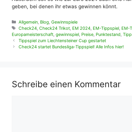
geben, bei denen ihr etwas gewinnen könnt.
Kategorien
Allgemein
,
Blog
,
Gewinnspiele
Schlagwörter
Check24
,
Check24 Trikot
,
EM 2024
,
EM-Tippspiel
,
EM-T
Europameisterschaft
,
gewinnspiel
,
Preise
,
Punktestand
,
Tipp
Tippspiel zum Liechtensteiner Cup gestartet
Check24 startet Bundesliga-Tippspiel! Alle Infos hier!
Schreibe einen Kommentar
Kommentar