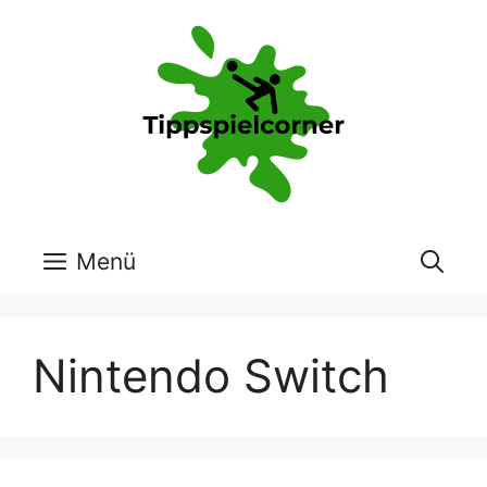
Zum
Inhalt
springen
Menü
Nintendo Switch