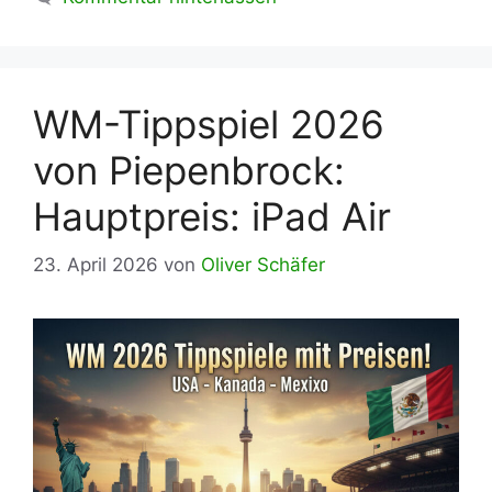
WM-Tippspiel 2026
von Piepenbrock:
Hauptpreis: iPad Air
23. April 2026
von
Oliver Schäfer