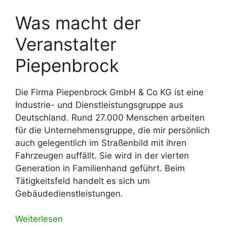
Was macht der
Veranstalter
Piepenbrock
Die Firma Piepenbrock GmbH & Co KG ist eine
Industrie- und Dienstleistungsgruppe aus
Deutschland. Rund 27.000 Menschen arbeiten
für die Unternehmensgruppe, die mir persönlich
auch gelegentlich im Straßenbild mit ihren
Fahrzeugen auffällt. Sie wird in der vierten
Generation in Familienhand geführt. Beim
Tätigkeitsfeld handelt es sich um
Gebäudedienstleistungen.
Weiterlesen