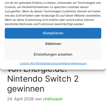
Schlagwörter
EA FC
,
EA Sports FC
,
Fußball WM 2026
,
Um dir ein optimales Erlebnis zu bieten, verwenden wir Technologien wie
Cookies, um Geräteinformationen zu speichern und/oder darauf
gewinnspiel
,
Nintendo
,
Nintendo Switch
,
zuzugreifen. Wenn du diesen Technologien zustimmst, können wir Daten
wie das Surfverhalten oder eindeutige IDs auf dieser Website verarbeiten.
Tippspiel
,
WM 2026
,
WM-Tippspiel
,
WM-
Wenn du deine Zustimmung nicht erteilst oder zurückziehst, können
Tippspiel 2026
bestimmte Merkmale und Funktionen beeinträchtigt werden.
Kommentar hinterlassen
Akzeptieren
Ablehnen
Einstellungen ansehen
WM-Tippspiel 2026
Cookie-Richtlinie
Datenschutzerklärung
Impressum
von Energie.de:
Nintendo Switch 2
gewinnen
24. April 2026
von
chefcoach