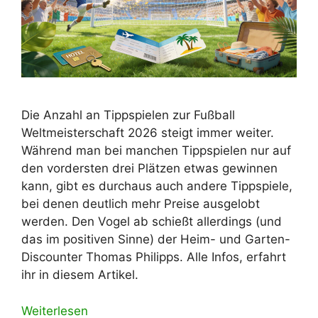
Die Anzahl an Tippspielen zur Fußball
Weltmeisterschaft 2026 steigt immer weiter.
Während man bei manchen Tippspielen nur auf
den vordersten drei Plätzen etwas gewinnen
kann, gibt es durchaus auch andere Tippspiele,
bei denen deutlich mehr Preise ausgelobt
werden. Den Vogel ab schießt allerdings (und
das im positiven Sinne) der Heim- und Garten-
Discounter Thomas Philipps. Alle Infos, erfahrt
ihr in diesem Artikel.
Weiterlesen