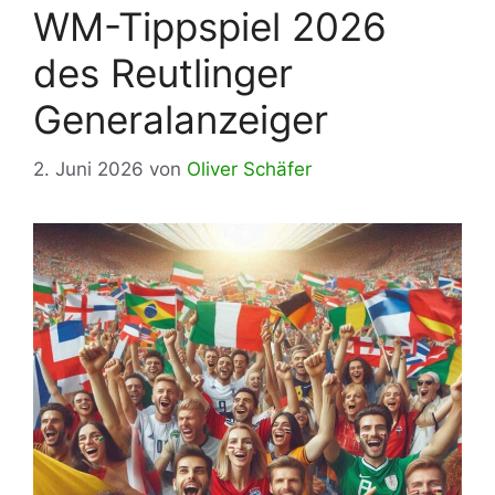
WM-Tippspiel 2026
des Reutlinger
Generalanzeiger
2. Juni 2026
von
Oliver Schäfer