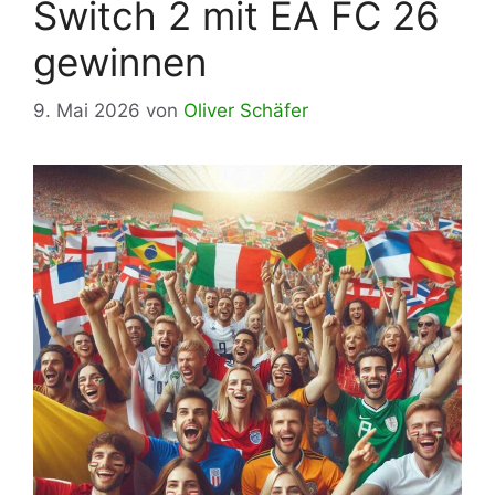
Switch 2 mit EA FC 26
gewinnen
9. Mai 2026
von
Oliver Schäfer