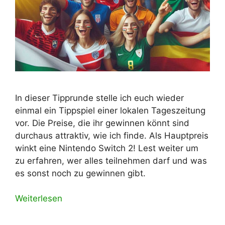
In dieser Tipprunde stelle ich euch wieder
einmal ein Tippspiel einer lokalen Tageszeitung
vor. Die Preise, die ihr gewinnen könnt sind
durchaus attraktiv, wie ich finde. Als Hauptpreis
winkt eine Nintendo Switch 2! Lest weiter um
zu erfahren, wer alles teilnehmen darf und was
es sonst noch zu gewinnen gibt.
Weiterlesen