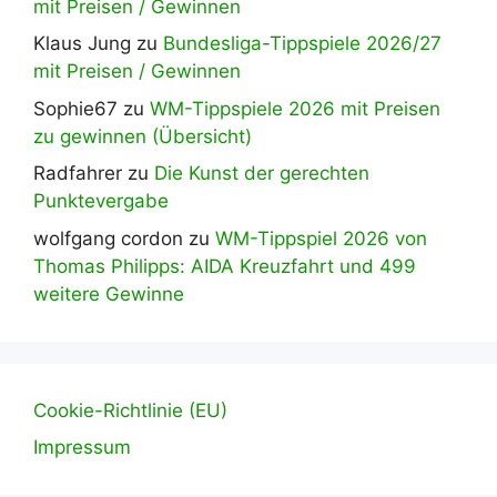
mit Preisen / Gewinnen
Klaus Jung
zu
Bundesliga-Tippspiele 2026/27
mit Preisen / Gewinnen
Sophie67
zu
WM-Tippspiele 2026 mit Preisen
zu gewinnen (Übersicht)
Radfahrer
zu
Die Kunst der gerechten
Punktevergabe
wolfgang cordon
zu
WM-Tippspiel 2026 von
Thomas Philipps: AIDA Kreuzfahrt und 499
weitere Gewinne
Cookie-Richtlinie (EU)
Impressum