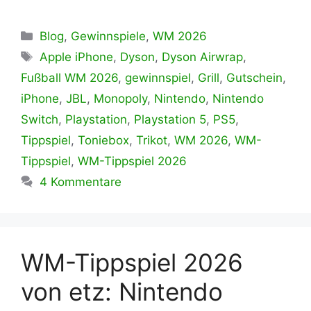
Kategorien
Blog
,
Gewinnspiele
,
WM 2026
Schlagwörter
Apple iPhone
,
Dyson
,
Dyson Airwrap
,
Fußball WM 2026
,
gewinnspiel
,
Grill
,
Gutschein
,
iPhone
,
JBL
,
Monopoly
,
Nintendo
,
Nintendo
Switch
,
Playstation
,
Playstation 5
,
PS5
,
Tippspiel
,
Toniebox
,
Trikot
,
WM 2026
,
WM-
Tippspiel
,
WM-Tippspiel 2026
4 Kommentare
WM-Tippspiel 2026
von etz: Nintendo