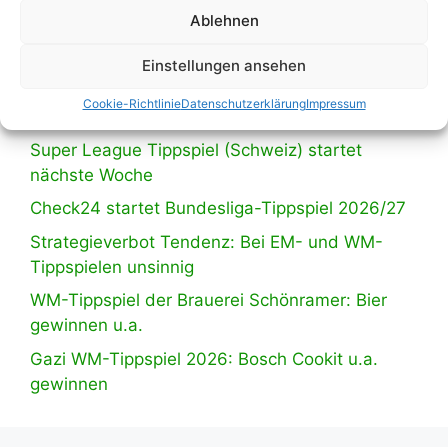
Ablehnen
Einstellungen ansehen
Neueste Beiträge
Cookie-Richtlinie
Datenschutzerklärung
Impressum
Super League Tippspiel (Schweiz) startet
nächste Woche
Check24 startet Bundesliga-Tippspiel 2026/27
Strategieverbot Tendenz: Bei EM- und WM-
Tippspielen unsinnig
WM-Tippspiel der Brauerei Schönramer: Bier
gewinnen u.a.
Gazi WM-Tippspiel 2026: Bosch Cookit u.a.
gewinnen