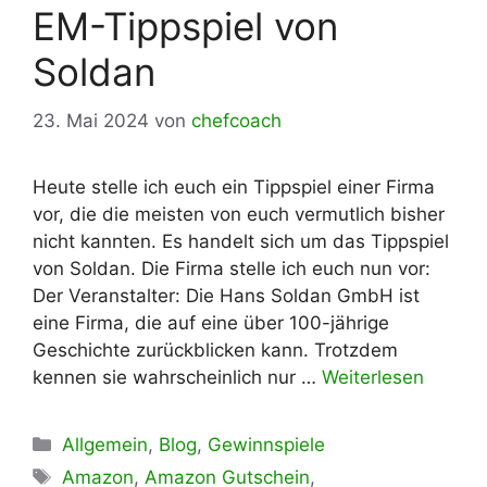
EM-Tippspiel von
Soldan
23. Mai 2024
von
chefcoach
Heute stelle ich euch ein Tippspiel einer Firma
vor, die die meisten von euch vermutlich bisher
nicht kannten. Es handelt sich um das Tippspiel
von Soldan. Die Firma stelle ich euch nun vor:
Der Veranstalter: Die Hans Soldan GmbH ist
eine Firma, die auf eine über 100-jährige
Geschichte zurückblicken kann. Trotzdem
kennen sie wahrscheinlich nur …
Weiterlesen
Kategorien
Allgemein
,
Blog
,
Gewinnspiele
Schlagwörter
Amazon
,
Amazon Gutschein
,