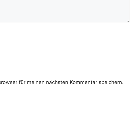
rowser für meinen nächsten Kommentar speichern.