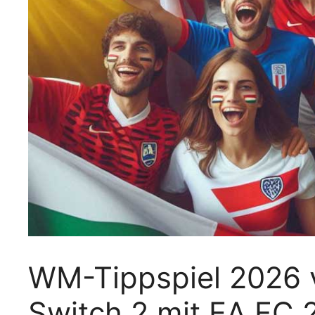
WM-Tippspiel 2026 
Switch 2 mit EA FC