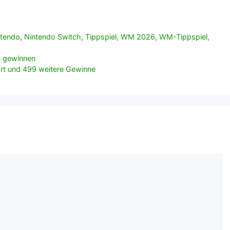
ntendo
,
Nintendo Switch
,
Tippspiel
,
WM 2026
,
WM-Tippspiel
,
n gewinnen
rt und 499 weitere Gewinne