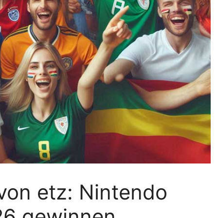
von etz: Nintendo
 26 gewinnen