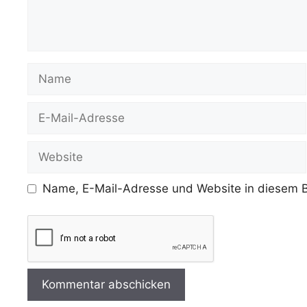
Name
E-
Mail-
Adresse
Website
Name, E-Mail-Adresse und Website in diesem B