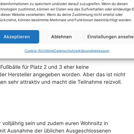
äteinformationen zu speichern und/oder darauf zuzugreifen. Wenn du diesen
f einen der Preise habt, nehmt einfach an beiden
hnologien zustimmst, können wir Daten wie das Surfverhalten oder eindeutige I
e. Ihr könntet eure Tipps bei beiden Tippspielen
 dieser Website verarbeiten. Wenn du deine Zustimmung nicht erteilst oder
ückziehst, können bestimmte Merkmale und Funktionen beeinträchtigt werden.
eure Chancen zu erhöhen.
Akzeptieren
Ablehnen
Einstellungen anseh
Cookie-Richtlinie
Datenschutzerklärung
Impressum
ußbälle für Platz 2 und 3 eher keine
er Hersteller angegeben worden. Aber das ist nicht
n sehr attraktiv und macht die Teilnahme reizvoll.
 volljährig sein und zudem euren Wohnsitz in
n mit Ausnahme der üblichen Ausgeschlossenen