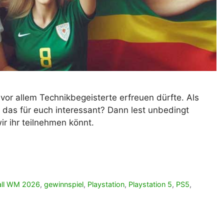
 vor allem Technikbegeisterte erfreuen dürfte. Als
t das für euch interessant? Dann lest unbedingt
ir ihr teilnehmen könnt.
all WM 2026
,
gewinnspiel
,
Playstation
,
Playstation 5
,
PS5
,