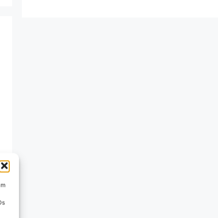
um
Ds