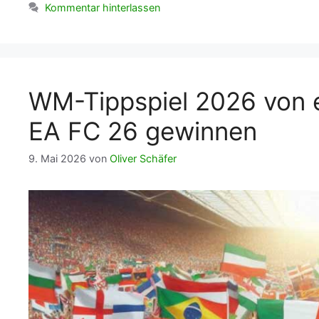
Kommentar hinterlassen
WM-Tippspiel 2026 von e
EA FC 26 gewinnen
9. Mai 2026
von
Oliver Schäfer