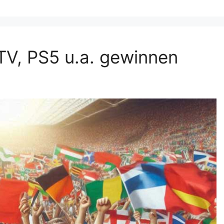
TV, PS5 u.a. gewinnen