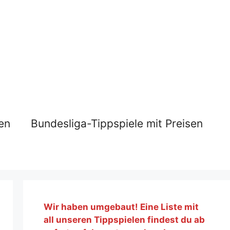
en
Bundesliga-Tippspiele mit Preisen
Wir haben umgebaut! Eine Liste mit
all unseren Tippspielen findest du ab