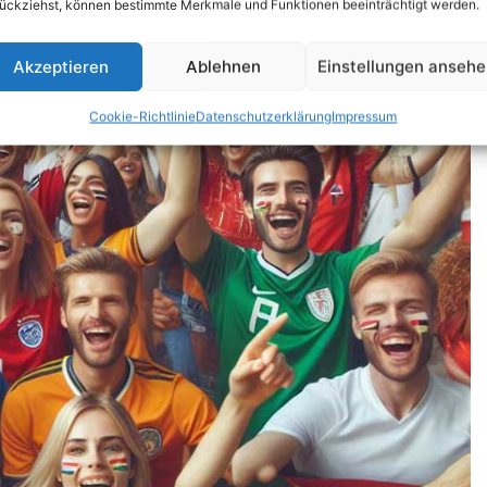
ückziehst, können bestimmte Merkmale und Funktionen beeinträchtigt werden.
Akzeptieren
Ablehnen
Einstellungen anseh
Cookie-Richtlinie
Datenschutzerklärung
Impressum