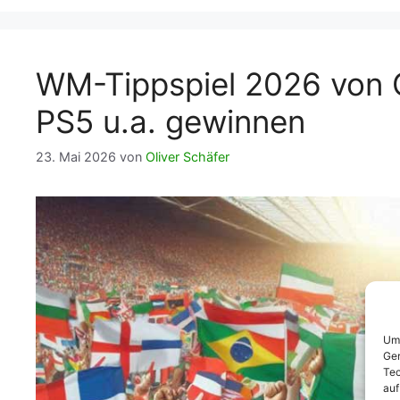
WM-Tippspiel 2026 von C
PS5 u.a. gewinnen
23. Mai 2026
von
Oliver Schäfer
Um 
Ger
Tec
auf