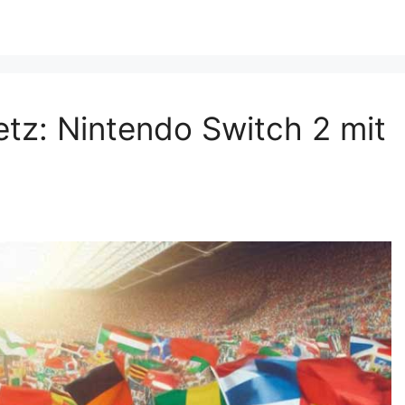
tz: Nintendo Switch 2 mit