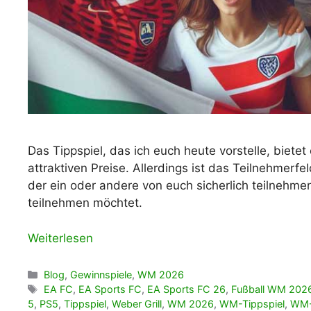
Das Tippspiel, das ich euch heute vorstelle, biet
attraktiven Preise. Allerdings ist das Teilnehmerf
der ein oder andere von euch sicherlich teilnehmen
teilnehmen möchtet.
Weiterlesen
Kategorien
Blog
,
Gewinnspiele
,
WM 2026
Schlagwörter
EA FC
,
EA Sports FC
,
EA Sports FC 26
,
Fußball WM 202
5
,
PS5
,
Tippspiel
,
Weber Grill
,
WM 2026
,
WM-Tippspiel
,
WM-