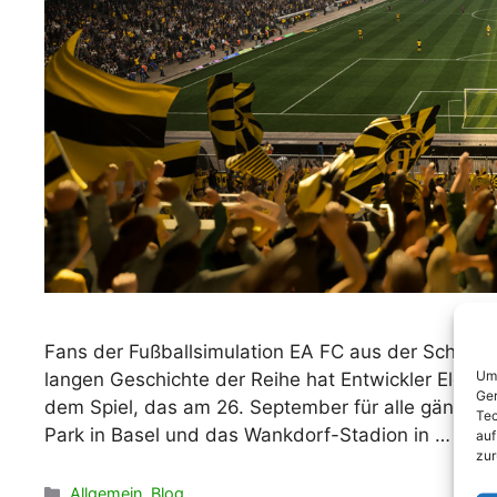
Fans der Fußballsimulation EA FC aus der Schweiz
Um 
langen Geschichte der Reihe hat Entwickler Electron
Ger
dem Spiel, das am 26. September für alle gängigen
Tec
Park in Basel und das Wankdorf-Stadion in …
Weit
auf
zur
Kategorien
Allgemein
,
Blog