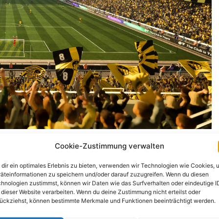
Cookie-Zustimmung verwalten
 haben Grund zur Freude: Zum ersten Mal in der
dir ein optimales Erlebnis zu bieten, verwenden wir Technologien wie Cookies, 
ic Arts Schweizer Stadien in das Spiel integriert. In
äteinformationen zu speichern und/oder darauf zuzugreifen. Wenn du diesen
 Plattformen erscheinen wird, sind der St. Jakob
hnologien zustimmst, können wir Daten wie das Surfverhalten oder eindeutige I
erlesen
 dieser Website verarbeiten. Wenn du deine Zustimmung nicht erteilst oder
ückziehst, können bestimmte Merkmale und Funktionen beeinträchtigt werden.