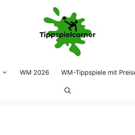
WM 2026
WM-Tippspiele mit Preis