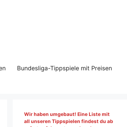
en
Bundesliga-Tippspiele mit Preisen
Wir haben umgebaut! Eine Liste mit
all unseren Tippspielen findest du ab