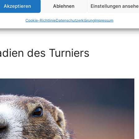
Akzeptieren
Ablehnen
Einstellungen anseh
nkdorf
Cookie-Richtlinie
Datenschutzerklärung
Impressum
dien des Turniers