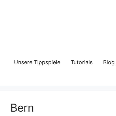
Zum
Inhalt
springen
Unsere Tippspiele
Tutorials
Blog
Bern