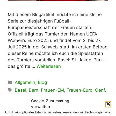
Mit diesem Blogartikel möchte ich eine kleine
Serie zur diesjährigen Fußball-
Europameisterschaft der Frauen starten.
Offiziell trägt das Turnier den Namen UEFA
Women’s Euro 2025 und findet vom 2. bis 27.
Juli 2025 in der Schweiz statt. Im ersten Beitrag
dieser Reihe möchte ich euch die Spielstätten
des Turniers vorstellen. Basel: St. Jakob-Park –
das größte …
Weiterlesen
Kategorien
Allgemein
,
Blog
Schlagwörter
Basel
,
Bern
,
Frauen-EM
,
Frauen-Euro
,
Genf
,
Kybunpark
,
Luzern
,
Schweiz
,
Sion
,
St. Gallen
,
Cookie-Zustimmung
St. Jakob-Park
,
Stade de Genève
,
Stade de
verwalten
Um dir ein optimales Erlebnis zu bieten, verwenden wir Technologien wie
Tourbillon
,
Stadion Letzigrund
,
Stadion