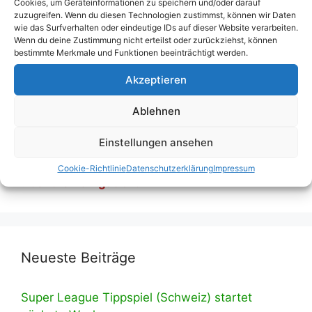
Cookies, um Geräteinformationen zu speichern und/oder darauf
Wankdorf
,
Swissporarena
,
UEFA Women’s Euro
,
zuzugreifen. Wenn du diesen Technologien zustimmst, können wir Daten
wie das Surfverhalten oder eindeutige IDs auf dieser Website verarbeiten.
Zürich
Wenn du deine Zustimmung nicht erteilst oder zurückziehst, können
bestimmte Merkmale und Funktionen beeinträchtigt werden.
Kommentar hinterlassen
Akzeptieren
Ablehnen
Wir haben umgebaut! Eine Liste mit all
Einstellungen ansehen
unseren Tippspielen findest du ab sofort auf
der entsprechenden Unterseite, erreichbar
Cookie-Richtlinie
Datenschutzerklärung
Impressum
über die Navigation.
Neueste Beiträge
Super League Tippspiel (Schweiz) startet