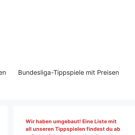
en
Bundesliga-Tippspiele mit Preisen
Wir haben umgebaut! Eine Liste mit
all unseren Tippspielen findest du ab