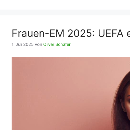
Frauen-EM 2025: UEFA er
1. Juli 2025
von
Oliver Schäfer