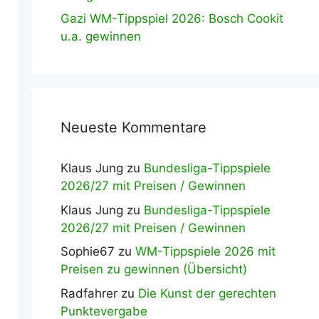
Gazi WM-Tippspiel 2026: Bosch Cookit
u.a. gewinnen
Neueste Kommentare
Klaus Jung
zu
Bundesliga-Tippspiele
2026/27 mit Preisen / Gewinnen
Klaus Jung
zu
Bundesliga-Tippspiele
2026/27 mit Preisen / Gewinnen
Sophie67
zu
WM-Tippspiele 2026 mit
Preisen zu gewinnen (Übersicht)
Radfahrer
zu
Die Kunst der gerechten
Punktevergabe