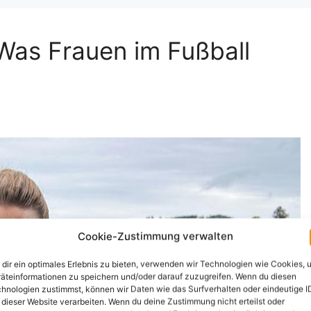
 Was Frauen im Fußball
Cookie-Zustimmung verwalten
dir ein optimales Erlebnis zu bieten, verwenden wir Technologien wie Cookies, 
äteinformationen zu speichern und/oder darauf zuzugreifen. Wenn du diesen
hnologien zustimmst, können wir Daten wie das Surfverhalten oder eindeutige I
 dieser Website verarbeiten. Wenn du deine Zustimmung nicht erteilst oder