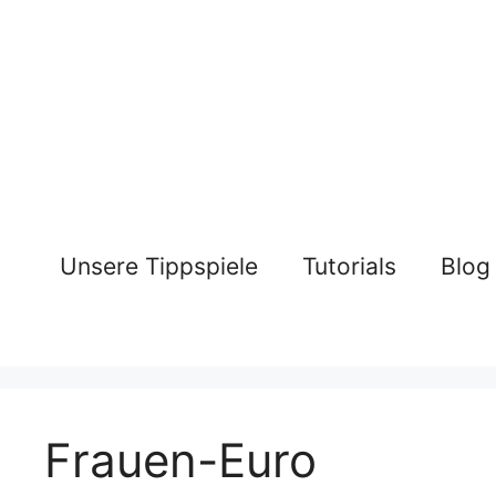
Zum
Inhalt
springen
Unsere Tippspiele
Tutorials
Blog
Frauen-Euro