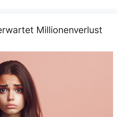
wartet Millionenverlust