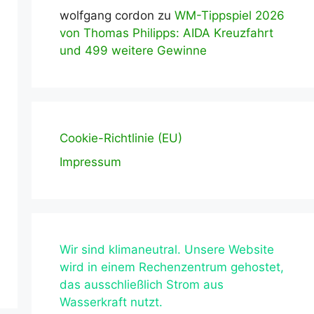
wolfgang cordon
zu
WM-Tippspiel 2026
von Thomas Philipps: AIDA Kreuzfahrt
und 499 weitere Gewinne
Cookie-Richtlinie (EU)
Impressum
Wir sind klimaneutral. Unsere Website
wird in einem Rechenzentrum gehostet,
das ausschließlich Strom aus
Wasserkraft nutzt.