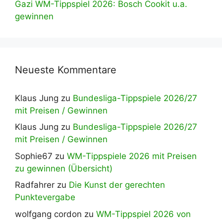
Gazi WM-Tippspiel 2026: Bosch Cookit u.a.
gewinnen
Neueste Kommentare
Klaus Jung
zu
Bundesliga-Tippspiele 2026/27
mit Preisen / Gewinnen
Klaus Jung
zu
Bundesliga-Tippspiele 2026/27
mit Preisen / Gewinnen
Sophie67
zu
WM-Tippspiele 2026 mit Preisen
zu gewinnen (Übersicht)
Radfahrer
zu
Die Kunst der gerechten
Punktevergabe
wolfgang cordon
zu
WM-Tippspiel 2026 von