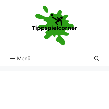
Zum
Inhalt
springen
Menü