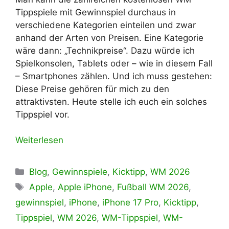
Tippspiele mit Gewinnspiel durchaus in
verschiedene Kategorien einteilen und zwar
anhand der Arten von Preisen. Eine Kategorie
wäre dann: „Technikpreise“. Dazu würde ich
Spielkonsolen, Tablets oder – wie in diesem Fall
– Smartphones zählen. Und ich muss gestehen:
Diese Preise gehören für mich zu den
attraktivsten. Heute stelle ich euch ein solches
Tippspiel vor.
Weiterlesen
Kategorien
Blog
,
Gewinnspiele
,
Kicktipp
,
WM 2026
Schlagwörter
Apple
,
Apple iPhone
,
Fußball WM 2026
,
gewinnspiel
,
iPhone
,
iPhone 17 Pro
,
Kicktipp
,
Tippspiel
,
WM 2026
,
WM-Tippspiel
,
WM-