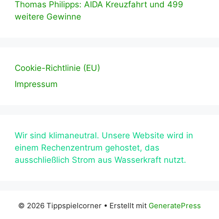
Thomas Philipps: AIDA Kreuzfahrt und 499
weitere Gewinne
Cookie-Richtlinie (EU)
Impressum
Wir sind klimaneutral. Unsere Website wird in
einem Rechenzentrum gehostet, das
ausschließlich Strom aus Wasserkraft nutzt.
© 2026 Tippspielcorner
• Erstellt mit
GeneratePress