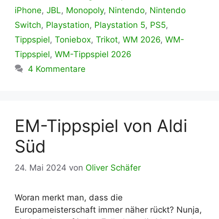
iPhone
,
JBL
,
Monopoly
,
Nintendo
,
Nintendo
Switch
,
Playstation
,
Playstation 5
,
PS5
,
Tippspiel
,
Toniebox
,
Trikot
,
WM 2026
,
WM-
Tippspiel
,
WM-Tippspiel 2026
4 Kommentare
EM-Tippspiel von Aldi
Süd
24. Mai 2024
von
Oliver Schäfer
Woran merkt man, dass die
Europameisterschaft immer näher rückt? Nunja,