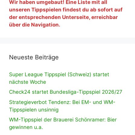
Wir haben umgebaut! Eine Liste mit all
unseren Tippspielen findest du ab sofort auf
der entsprechenden Unterseite, erreichbar
über die Navigation.
Neueste Beiträge
Super League Tippspiel (Schweiz) startet
nächste Woche
Check24 startet Bundesliga-Tippspiel 2026/27
Strategieverbot Tendenz: Bei EM- und WM-
Tippspielen unsinnig
WM-Tippspiel der Brauerei Schönramer: Bier
gewinnen u.a.