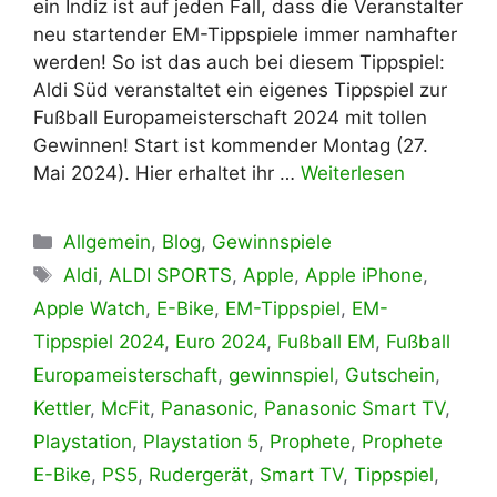
ein Indiz ist auf jeden Fall, dass die Veranstalter
neu startender EM-Tippspiele immer namhafter
werden! So ist das auch bei diesem Tippspiel:
Aldi Süd veranstaltet ein eigenes Tippspiel zur
Fußball Europameisterschaft 2024 mit tollen
Gewinnen! Start ist kommender Montag (27.
Mai 2024). Hier erhaltet ihr …
Weiterlesen
Kategorien
Allgemein
,
Blog
,
Gewinnspiele
Schlagwörter
Aldi
,
ALDI SPORTS
,
Apple
,
Apple iPhone
,
Apple Watch
,
E-Bike
,
EM-Tippspiel
,
EM-
Tippspiel 2024
,
Euro 2024
,
Fußball EM
,
Fußball
Europameisterschaft
,
gewinnspiel
,
Gutschein
,
Kettler
,
McFit
,
Panasonic
,
Panasonic Smart TV
,
Playstation
,
Playstation 5
,
Prophete
,
Prophete
E-Bike
,
PS5
,
Rudergerät
,
Smart TV
,
Tippspiel
,