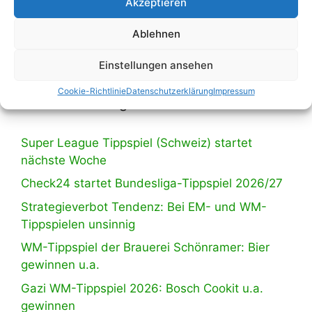
Akzeptieren
der entsprechenden Unterseite, erreichbar
über die Navigation.
Ablehnen
Einstellungen ansehen
Cookie-Richtlinie
Datenschutzerklärung
Impressum
Neueste Beiträge
Super League Tippspiel (Schweiz) startet
nächste Woche
Check24 startet Bundesliga-Tippspiel 2026/27
Strategieverbot Tendenz: Bei EM- und WM-
Tippspielen unsinnig
WM-Tippspiel der Brauerei Schönramer: Bier
gewinnen u.a.
Gazi WM-Tippspiel 2026: Bosch Cookit u.a.
gewinnen