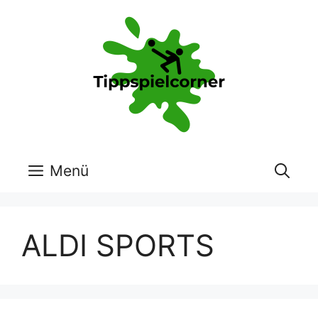
Zum
Inhalt
springen
Menü
ALDI SPORTS