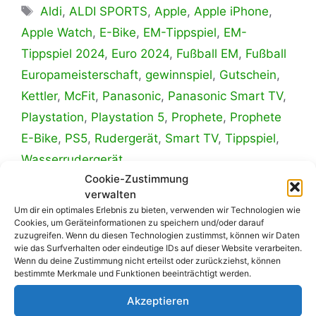
Schlagwörter
Aldi
,
ALDI SPORTS
,
Apple
,
Apple iPhone
,
Apple Watch
,
E-Bike
,
EM-Tippspiel
,
EM-
Tippspiel 2024
,
Euro 2024
,
Fußball EM
,
Fußball
Europameisterschaft
,
gewinnspiel
,
Gutschein
,
Kettler
,
McFit
,
Panasonic
,
Panasonic Smart TV
,
Playstation
,
Playstation 5
,
Prophete
,
Prophete
E-Bike
,
PS5
,
Rudergerät
,
Smart TV
,
Tippspiel
,
Wasserrudergerät
Cookie-Zustimmung
2 Kommentare
verwalten
Um dir ein optimales Erlebnis zu bieten, verwenden wir Technologien wie
Cookies, um Geräteinformationen zu speichern und/oder darauf
zuzugreifen. Wenn du diesen Technologien zustimmst, können wir Daten
wie das Surfverhalten oder eindeutige IDs auf dieser Website verarbeiten.
Wir haben umgebaut! Eine Liste mit all
Wenn du deine Zustimmung nicht erteilst oder zurückziehst, können
unseren Tippspielen findest du ab sofort auf
bestimmte Merkmale und Funktionen beeinträchtigt werden.
der entsprechenden Unterseite, erreichbar
Akzeptieren
über die Navigation.