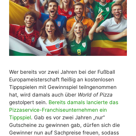
Wer bereits vor zwei Jahren bei der Fußball
Europameisterschaft fleißig an kostenlosen
Tippspielen mit Gewinnspiel teilngenommen
hat, wird damals auch über
World of Pizza
gestolpert sein.
Bereits damals lancierte das
Pizzaservice-Franchiseunternehmen ein
Tippspiel
. Gab es vor zwei Jahren „nur“
Gutscheine zu gewinnen gab, dürfen sich die
Gewinner nun auf Sachpreise freuen, sodass