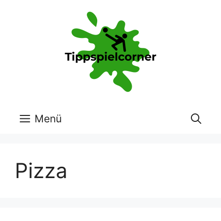
Zum
Inhalt
springen
Menü
Pizza