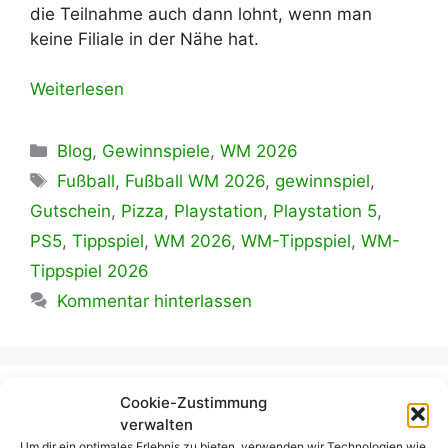
die Teilnahme auch dann lohnt, wenn man
keine Filiale in der Nähe hat.
Weiterlesen
Kategorien
Blog
,
Gewinnspiele
,
WM 2026
Schlagwörter
Fußball
,
Fußball WM 2026
,
gewinnspiel
,
Gutschein
,
Pizza
,
Playstation
,
Playstation 5
,
PS5
,
Tippspiel
,
WM 2026
,
WM-Tippspiel
,
WM-
Tippspiel 2026
Kommentar hinterlassen
Cookie-Zustimmung
EM-Tippspiel von World
verwalten
Um dir ein optimales Erlebnis zu bieten, verwenden wir Technologien wie