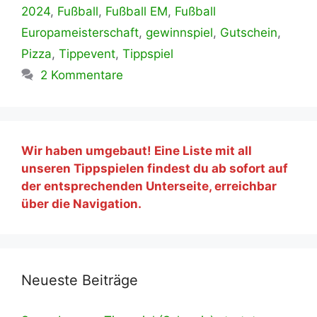
2024
,
Fußball
,
Fußball EM
,
Fußball
Europameisterschaft
,
gewinnspiel
,
Gutschein
,
Pizza
,
Tippevent
,
Tippspiel
2 Kommentare
Wir haben umgebaut! Eine Liste mit all
unseren Tippspielen findest du ab sofort auf
der entsprechenden Unterseite, erreichbar
über die Navigation.
Neueste Beiträge