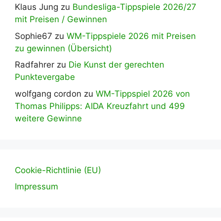
Klaus Jung
zu
Bundesliga-Tippspiele 2026/27
mit Preisen / Gewinnen
Sophie67
zu
WM-Tippspiele 2026 mit Preisen
zu gewinnen (Übersicht)
Radfahrer
zu
Die Kunst der gerechten
Punktevergabe
wolfgang cordon
zu
WM-Tippspiel 2026 von
Thomas Philipps: AIDA Kreuzfahrt und 499
weitere Gewinne
Cookie-Richtlinie (EU)
Impressum