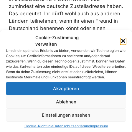
zumindest eine deutsche Zustelladresse haben.
Das bedeutet: Ihr dürft wohl auch aus anderen
Ländern teilnehmen, wenn ihr einen Freund in
Deutschland benennen könnt oder einen
Onlinedienst nutzt, der euch als Person aus
Cookie-Zustimmung
dem Ausland eine deutsche Zustelladresse
verwalten
bietet und eure Sendungen weiterleitet. Gerade
Um dir ein optimales Erlebnis zu bieten, verwenden wir Technologien wie
Cookies, um Geräteinformationen zu speichern und/oder darauf
viele Schweizer nutzen ja solche Dienste.
zuzugreifen. Wenn du diesen Technologien zustimmst, können wir Daten
wie das Surfverhalten oder eindeutige IDs auf dieser Website verarbeiten.
Teilnahme am Erdinger
Wenn du deine Zustimmung nicht erteilst oder zurückziehst, können
bestimmte Merkmale und Funktionen beeinträchtigt werden.
WM-Tippspiel 2026
Akzeptieren
Ablehnen
Erdinger WM-Tippspiel aufrufen
Einstellungen ansehen
Liste mit allen uns
Cookie-Richtlinie
Datenschutzerklärung
Impressum
bekannten WM-