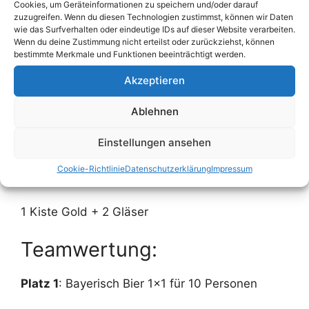
1 Kiste Schönramer Bayrisch Pale Ale + 2 Gläser
Cookies, um Geräteinformationen zu speichern und/oder darauf
zuzugreifen. Wenn du diesen Technologien zustimmst, können wir Daten
wie das Surfverhalten oder eindeutige IDs auf dieser Website verarbeiten.
Sechzentelfinale
Wenn du deine Zustimmung nicht erteilst oder zurückziehst, können
bestimmte Merkmale und Funktionen beeinträchtigt werden.
1 Kiste Pils + 2 Gläser
Akzeptieren
Achtelfinale
Ablehnen
1 Kiste Schönramer Dunkel + 2 Gläser
Einstellungen ansehen
Cookie-Richtlinie
Datenschutzerklärung
Impressum
Viertelfinale, Halbfinal, Finale
1 Kiste Gold + 2 Gläser
Teamwertung:
Platz 1
: Bayerisch Bier 1×1 für 10 Personen