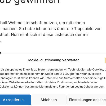
ball Weltmeisterschaft nutzen, um mit einem
machen. So habe ich bereits über die Tippspiele von
htet. Nun reiht sich in diese Liste auch der mir
.
?
Cookie-Zustimmung verwalten
gionen Nordsee, Ostsee und Sauerland buchen. Der
dir ein optimales Erlebnis zu bieten, verwenden wir Technologien wie Cookies, 
 fokussiert. Rund 175 Ferienunterkünfte sind buchbar.
äteinformationen zu speichern und/oder darauf zuzugreifen. Wenn du diesen
hnologien zustimmst, können wir Daten wie das Surfverhalten oder eindeutige I
ng direkt mit dem Eigentümer der Unterkunft, sodass
 dieser Website verarbeiten. Wenn du deine Zustimmung nicht erteilst oder
ückziehst, können bestimmte Merkmale und Funktionen beeinträchtigt werden.
?
Akzeptieren
Ablehnen
Einstellungen anseh