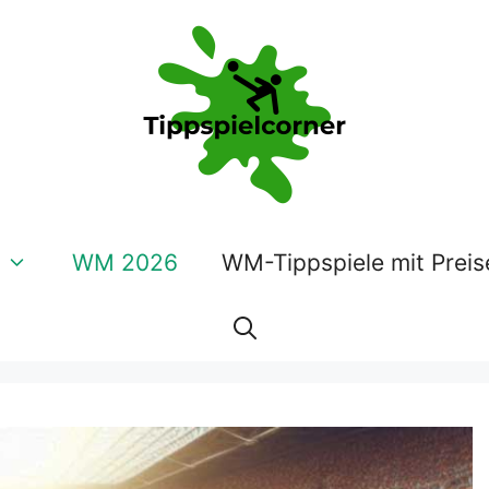
WM 2026
WM-Tippspiele mit Preis