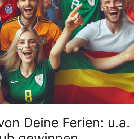
on Deine Ferien: u.a.
aub gewinnen