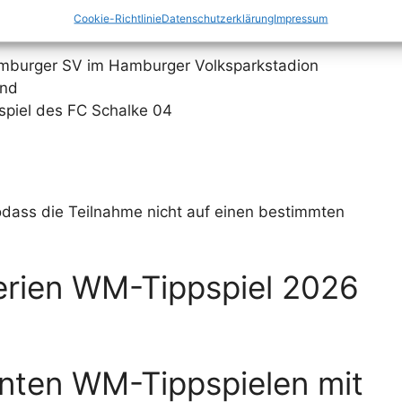
Cookie-Richtlinie
Datenschutzerklärung
Impressum
f Rügen
Hamburger SV im Hamburger Volksparkstadion
and
spiel des FC Schalke 04
odass die Teilnahme nicht auf einen bestimmten
rien WM-Tippspiel 2026
nnten WM-Tippspielen mit