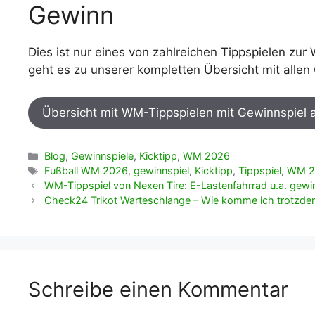
Gewinn
Dies ist nur eines von zahlreichen Tippspielen zu
geht es zu unserer kompletten Übersicht mit allen
Übersicht mit WM-Tippspielen mit Gewinnspiel 
Kategorien
Blog
,
Gewinnspiele
,
Kicktipp
,
WM 2026
Schlagwörter
Fußball WM 2026
,
gewinnspiel
,
Kicktipp
,
Tippspiel
,
WM 2
WM-Tippspiel von Nexen Tire: E-Lastenfahrrad u.a. gewi
Check24 Trikot Warteschlange – Wie komme ich trotzdem
Schreibe einen Kommentar