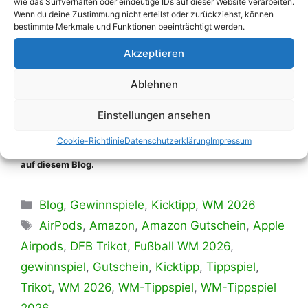
wie das Surfverhalten oder eindeutige IDs auf dieser Website verarbeiten.
Wenn du deine Zustimmung nicht erteilst oder zurückziehst, können
bestimmte Merkmale und Funktionen beeinträchtigt werden.
Übersicht mit WM-Tippspielen 2026 mit
Gewinnspiel aufrufen
Akzeptieren
Die mit einem Sternchen (*) gekennzeichneten Links sind
Ablehnen
sogenannte Affiliate-Links. Als Amazon-Partner verdiene ich
an qualifizierten Verkäufen. Wenn du auf so einen Link klickst
und über diesen einkaufst, erhalte ich von dem betreffenden
Einstellungen ansehen
Online-Shop oder Anbieter eine Provision. Für dich
entstehen dabei
keinerlei
Mehrkosten
. Mit deinem Kauf
Cookie-Richtlinie
Datenschutzerklärung
Impressum
unterstützt du lediglich die Erstellung kostenloser Inhalte
auf diesem Blog.
Kategorien
Blog
,
Gewinnspiele
,
Kicktipp
,
WM 2026
Schlagwörter
AirPods
,
Amazon
,
Amazon Gutschein
,
Apple
Airpods
,
DFB Trikot
,
Fußball WM 2026
,
gewinnspiel
,
Gutschein
,
Kicktipp
,
Tippspiel
,
Trikot
,
WM 2026
,
WM-Tippspiel
,
WM-Tippspiel
2026