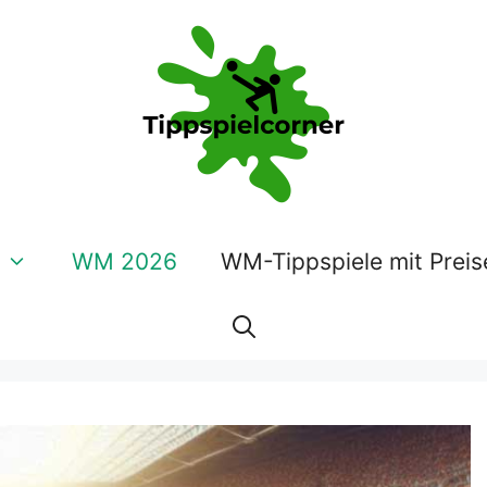
WM 2026
WM-Tippspiele mit Preis