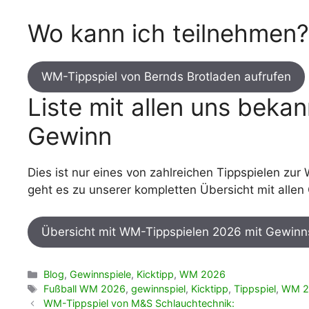
Wo kann ich teilnehmen?
WM-Tippspiel von Bernds Brotladen aufrufen
Liste mit allen uns beka
Gewinn
Dies ist nur eines von zahlreichen Tippspielen zu
geht es zu unserer kompletten Übersicht mit allen
Übersicht mit WM-Tippspielen 2026 mit Gewinns
Kategorien
Blog
,
Gewinnspiele
,
Kicktipp
,
WM 2026
Schlagwörter
Fußball WM 2026
,
gewinnspiel
,
Kicktipp
,
Tippspiel
,
WM 2
WM-Tippspiel von M&S Schlauchtechnik: