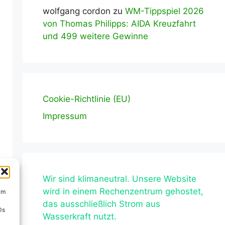
wolfgang cordon
zu
WM-Tippspiel 2026
von Thomas Philipps: AIDA Kreuzfahrt
und 499 weitere Gewinne
Cookie-Richtlinie (EU)
Impressum
Wir sind klimaneutral. Unsere Website
wird in einem Rechenzentrum gehostet,
um
das ausschließlich Strom aus
Ds
Wasserkraft nutzt.