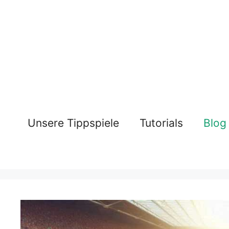
Zum
Inhalt
springen
Unsere Tippspiele
Tutorials
Blog