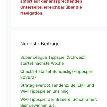
sofort auf der entsprechenden
Unterseite, erreichbar über die
Navigation.
Neueste Beiträge
Super League Tippspiel (Schweiz)
startet nächste Woche
Check24 startet Bundesliga-Tippspiel
2026/27
Strategieverbot Tendenz: Bei EM- und
WM-Tippspielen unsinnig
WM-Tippspiel der Brauerei Schönramer:
Bier gewinnen u.a.