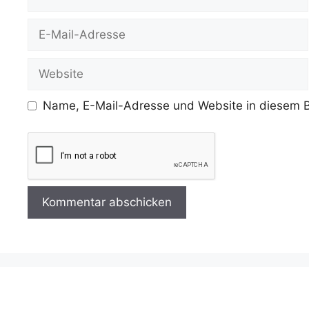
E-
Mail-
Adresse
Website
Name, E-Mail-Adresse und Website in diesem B