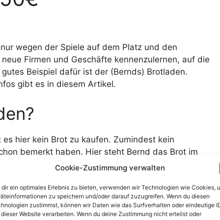
ht nur wegen der Spiele auf dem Platz und den
, neue Firmen und Geschäfte kennenzulernen, auf die
gutes Beispiel dafür ist der (Bernds) Brotladen.
fos gibt es in diesem Artikel.
aden?
es hier kein Brot zu kaufen. Zumindest kein
chon bemerkt haben. Hier steht Bernd das Brot im
chtiere und alles was Fanherzen von Bernd das Brot und
Cookie-Zustimmung verwalten
dir ein optimales Erlebnis zu bieten, verwenden wir Technologien wie Cookies, 
äteinformationen zu speichern und/oder darauf zuzugreifen. Wenn du diesen
häft, aber für Fans aus dem Rest von Deutschland gibt
hnologien zustimmst, können wir Daten wie das Surfverhalten oder eindeutige I
zierte Fanartikel.
 dieser Website verarbeiten. Wenn du deine Zustimmung nicht erteilst oder