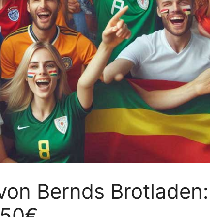
von Bernds Brotladen:
750€