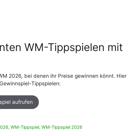
nnten WM-Tippspielen mit
r WM 2026, bei denen ihr Preise gewinnen könnt. Hier
 Gewinnspiel-Tippspielen:
piel aufrufen
026
,
WM-Tippspiel
,
WM-Tippspiel 2026