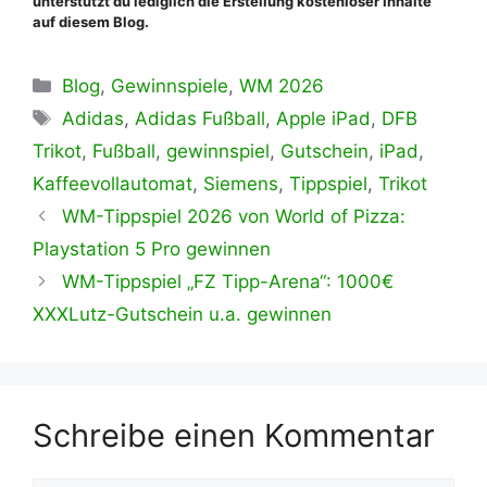
unterstützt du lediglich die Erstellung kostenloser Inhalte
auf diesem Blog.
Kategorien
Blog
,
Gewinnspiele
,
WM 2026
Schlagwörter
Adidas
,
Adidas Fußball
,
Apple iPad
,
DFB
Trikot
,
Fußball
,
gewinnspiel
,
Gutschein
,
iPad
,
Kaffeevollautomat
,
Siemens
,
Tippspiel
,
Trikot
WM-Tippspiel 2026 von World of Pizza:
Playstation 5 Pro gewinnen
WM-Tippspiel „FZ Tipp-Arena“: 1000€
XXXLutz-Gutschein u.a. gewinnen
Schreibe einen Kommentar