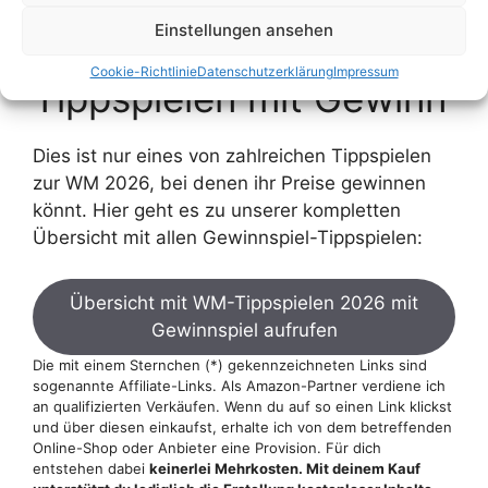
Liste mit allen uns
Einstellungen ansehen
bekannten WM-
Cookie-Richtlinie
Datenschutzerklärung
Impressum
Tippspielen mit Gewinn
Dies ist nur eines von zahlreichen Tippspielen
zur WM 2026, bei denen ihr Preise gewinnen
könnt. Hier geht es zu unserer kompletten
Übersicht mit allen Gewinnspiel-Tippspielen:
Übersicht mit WM-Tippspielen 2026 mit
Gewinnspiel aufrufen
Die mit einem Sternchen (*) gekennzeichneten Links sind
sogenannte Affiliate-Links. Als Amazon-Partner verdiene ich
an qualifizierten Verkäufen. Wenn du auf so einen Link klickst
und über diesen einkaufst, erhalte ich von dem betreffenden
Online-Shop oder Anbieter eine Provision. Für dich
entstehen dabei
keinerlei
Mehrkosten
. Mit deinem Kauf