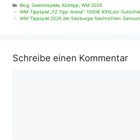
Kategorien
Blog
,
Gewinnspiele
,
Kicktipp
,
WM 2026
WM-Tippspiel „FZ Tipp-Arena“: 1000€ XXXLutz-Gutschei
WM-Tippspiel 2026 der Salzburger Nachrichten: Samsu
Schreibe einen Kommentar
Kommentar