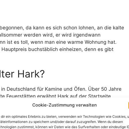
egonnen, da kann es sich schon lohnen, an die kalte
ballsommer werden wird, er wird irgendwann
nn ist es toll, wenn man eine warme Wohnung hat.
Hauptpreis buchstäblich einheizen, denn es gibt
ter Hark?
r in Deutschland für Kamine und Öfen. Über 50 Jahre
fte Feuerstätten erwähnt Hark auf der Startseite
as gesamte Bundesgebiet.
Cookie-Zustimmung verwalten
dir ein optimales Erlebnis zu bieten, verwenden wir Technologien wie Cookies, 
WM-Tippspiel 2026 zu
äteinformationen zu speichern und/oder darauf zuzugreifen. Wenn du diesen
hnologien zustimmst, können wir Daten wie das Surfverhalten oder eindeutige I