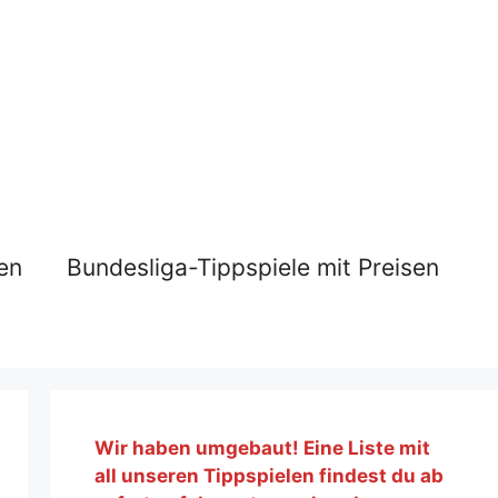
en
Bundesliga-Tippspiele mit Preisen
Wir haben umgebaut! Eine Liste mit
all unseren Tippspielen findest du ab