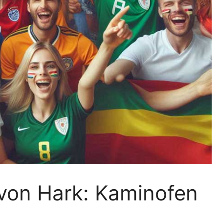
von Hark: Kaminofen