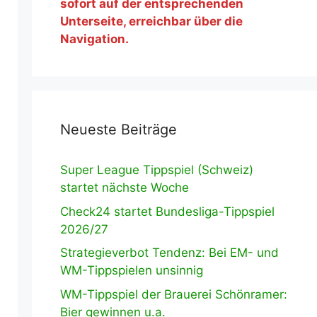
sofort auf der entsprechenden
Unterseite, erreichbar über die
Navigation.
Neueste Beiträge
Super League Tippspiel (Schweiz)
startet nächste Woche
Check24 startet Bundesliga-Tippspiel
2026/27
Strategieverbot Tendenz: Bei EM- und
WM-Tippspielen unsinnig
WM-Tippspiel der Brauerei Schönramer:
Bier gewinnen u.a.