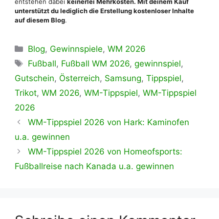
entstehen dabei
keinerlei
Mehrkosten
. Mit deinem Kauf
unterstützt du lediglich die Erstellung kostenloser Inhalte
auf diesem Blog
.
Kategorien
Blog
,
Gewinnspiele
,
WM 2026
Schlagwörter
Fußball
,
Fußball WM 2026
,
gewinnspiel
,
Gutschein
,
Österreich
,
Samsung
,
Tippspiel
,
Trikot
,
WM 2026
,
WM-Tippspiel
,
WM-Tippspiel
2026
WM-Tippspiel 2026 von Hark: Kaminofen
u.a. gewinnen
WM-Tippspiel 2026 von Homeofsports:
Fußballreise nach Kanada u.a. gewinnen