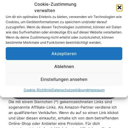
Cookie-Zustimmung
Liste mit allen uns
verwalten
bekannten WM-
Um dir ein optimales Erlebnis zu bieten, verwenden wir Technologien wie
Cookies, um Geräteinformationen zu speichern und/oder darauf
zuzugreifen. Wenn du diesen Technologien zustimmst, können wir Daten
Tippspielen mit Gewinn
wie das Surfverhalten oder eindeutige IDs auf dieser Website verarbeiten.
Wenn du deine Zustimmung nicht erteilst oder zurückziehst, können
bestimmte Merkmale und Funktionen beeinträchtigt werden.
Dies ist nur eines von zahlreichen Tippspielen
Akzeptieren
zur WM 2026, bei denen ihr Preise gewinnen
könnt. Hier geht es zu unserer kompletten
Ablehnen
Übersicht mit allen Gewinnspiel-Tippspielen:
Einstellungen ansehen
Übersicht mit WM-Tippspielen 2026 mit
Cookie-Richtlinie
Datenschutzerklärung
Impressum
Gewinnspiel aufrufen
Die mit einem Sternchen (*) gekennzeichneten Links sind
sogenannte Affiliate-Links. Als Amazon-Partner verdiene ich
an qualifizierten Verkäufen. Wenn du auf so einen Link klickst
und über diesen einkaufst, erhalte ich von dem betreffenden
Online-Shop oder Anbieter eine Provision. Für dich