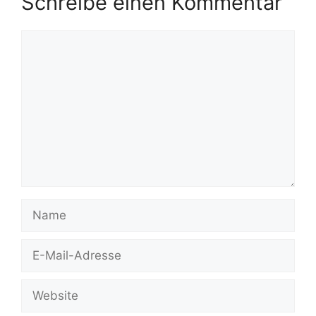
Schreibe einen Kommentar
Kommentar
Name
E-
Mail-
Adresse
Website